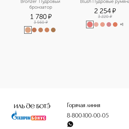
Bronzer  Пудровый 
Blush Пудровые румян
бронзатор
2 254
¤
1 780
¤
3 220
¤
3 560
¤
+
1
<p class="MsoNormal"><span style="font-size: 12.0pt; lin
Горячая линия
8-800-100-00-05