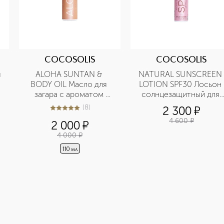
COCOSOLIS
COCOSOLIS
 
ALOHA SUNTAN & 
NATURAL SUNSCREEN 
BODY OIL Масло для 
LOTION SPF30 Лосьон 
загара с ароматом 
солнцезащитный для 
кокоса
лица и тела SPF30
(
8
)
2 300
¤
5
из
5
8
4 600
¤
2 000
¤
4 000
¤
110 мл