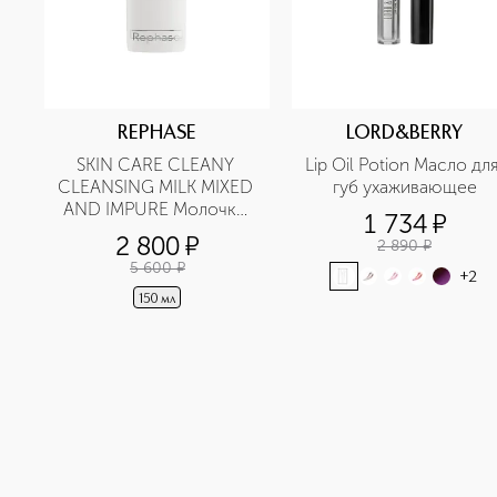
REPHASE
LORD&BERRY
SKIN CARE CLEANY 
Lip Oil Potion Масло для
CLEANSING MILK MIXED 
губ ухаживающее
AND IMPURE Молочко 
1 734
¤
очищающее 
2 800
¤
2 890
¤
себорегулирующее
5 600
¤
+
2
150 мл