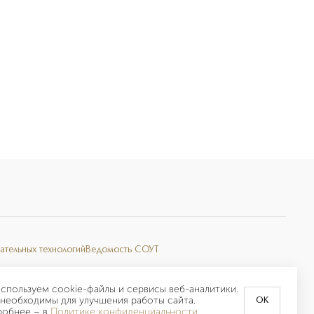
ательных технологий
Ведомость СОУТ
спользуем cookie-файлы и сервисы веб-аналитики.
необходимы для улучшения работы сайта.
OK
робнее –
в
Политике конфиденциальности