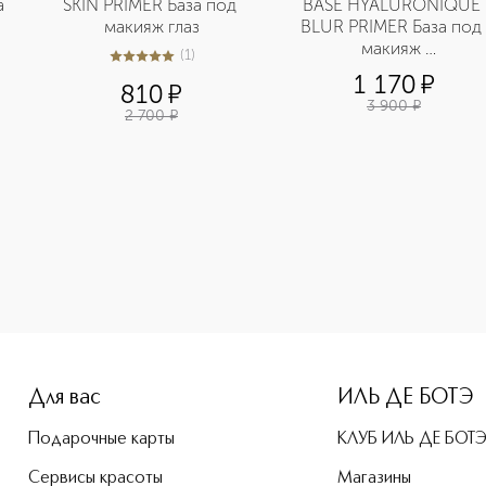
а
SKIN PRIMER База под 
BASE HYALURONIQUE 
макияж глаз
BLUR PRIMER База под 
макияж 
(
1
)
5
из
5
1
разглаживающая
1 170
¤
810
¤
3 900
¤
2 700
¤
e-height: 107%; color: #00b0f0;">LOTIONS Лосьон эфирный б
Для вас
ИЛЬ ДЕ БОТЭ
Подарочные карты
КЛУБ ИЛЬ ДЕ БОТ
Сервисы красоты
Магазины