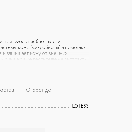
зивная смесь пребиотиков и
системы кожи (микробиоты) и помогают
е и защищает кожу от внешних
 и очищающие растительные экстракты
о сала и улучшают текстуру кожи. Кожа
остав
О Бренде
LOTESS