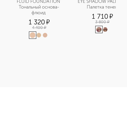
FLUID FOUNDATION 
EYE SHADOW PALETTE 
Тональный основа-
Палетка теней
флюид 
1 710
¤
1 320
¤
3 800
¤
4 400
¤
алансирующий для лица приобретайте в нашем интернет-мага
Э