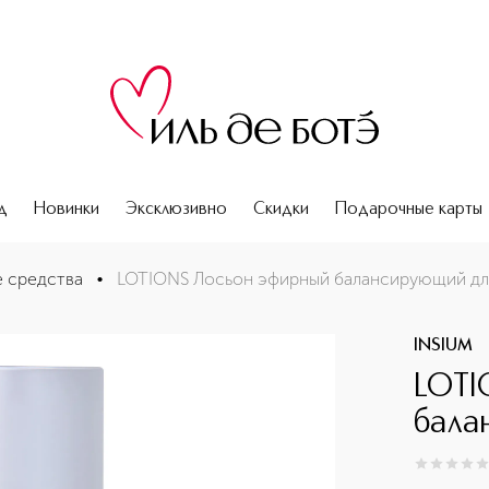
д
Новинки
Эксклюзивно
Скидки
Подарочные карты
 средства
•
LOTIONS Лосьон эфирный балансирующий дл
INSIUM
LOTI
бала
0
из
5
0