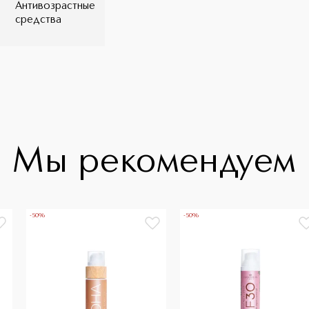
Антивозрастные
средства
Мы рекомендуем
-50%
-50%