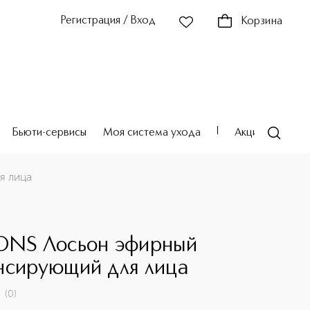
Регистрация / Вход
Корзина
Бьюти-сервисы
Моя система ухода
Акции
Театр
я лица
ONS Лосьон эфирный
нсирующий для лица
(
0
)