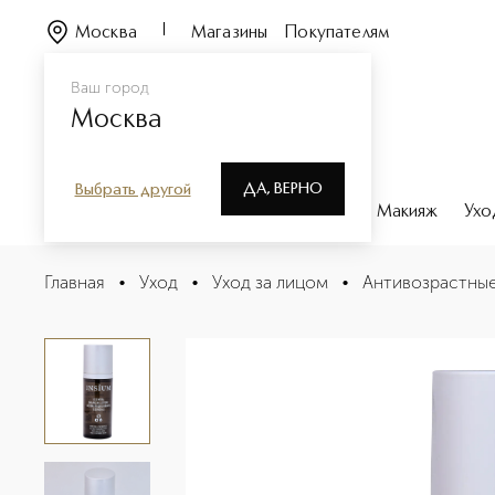
Москва
Магазины
Покупателям
Ваш город
Москва
ДА, ВЕРНО
Выбрать другой
Каталог
Бренды
Парфюмерия
Макияж
Ухо
LOTIONS Лосьон эфирный балансирующий для лица
Главная
•
Уход
•
Уход за лицом
•
Антивозрастные
Описание
Характеристики