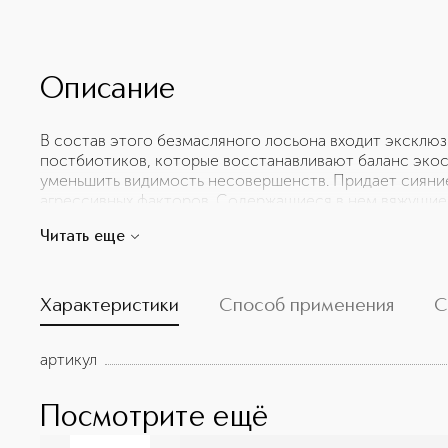
Описание
В состав этого безмасляного лосьона входит эксклю
постбиотиков, которые восстанавливают баланс эко
уменьшить видимость несовершенств. Придает сияни
агрессивных факторов. Содержащиеся в нем вяжущие
помогают регулировать избыточную выработку кожног
Читать еще
выглядит более сияющей, свежей и ровной.
Характеристики
Способ применения
С
артикул
Посмотрите ещё