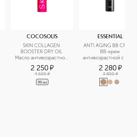
COCOSOLIS
ESSENTIAL
SKIN COLLAGEN 
ANTI AGING BB CREAM 
BOOSTER DRY OIL 
BB-крем 
Масло антивозрастное 
антивозрастной с SPF1
для лица и тела
2 250
¤
2 280
¤
4 500
¤
3 800
¤
110 мл