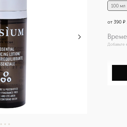
100 мл
от
390
¤
Време
Добавьте 