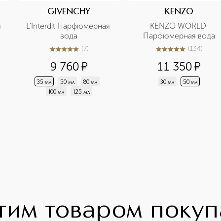
GIVENCHY
KENZO
 
L'Interdit Парфюмерная 
KENZO WORLD 
вода
Парфюмерная вода
(
7
)
(
134
)
5
из
5
7
5
из
5
134
9 760
¤
11 350
¤
35 мл
50 мл
80 мл
30 мл
50 мл
100 мл
125 мл
тим товаром поку