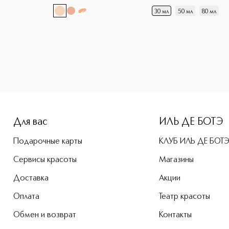
30 мл
50 мл
80 мл
e-height: 107%; color: #00b0f0;">KENZO WORLD Парфюмерная
Для вас
ИЛЬ ДЕ БОТЭ
Подарочные карты
КЛУБ ИЛЬ ДЕ БОТ
Сервисы красоты
Магазины
Доставка
Акции
Оплата
Театр красоты
Обмен и возврат
Контакты