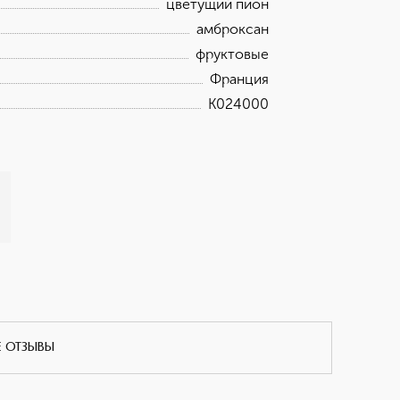
цветущий пион
амброксан
фруктовые
Франция
K024000
Е ОТЗЫВЫ