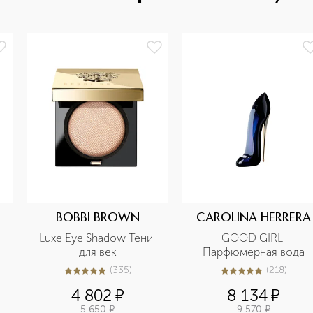
BOBBI BROWN
CAROLINA HERRERA
Luxe Eye Shadow Тени 
GOOD GIRL 
для век
Парфюмерная вода
(
335
)
(
218
)
5
из
5
335
5
из
5
218
4 802
¤
8 134
¤
5 650
¤
9 570
¤