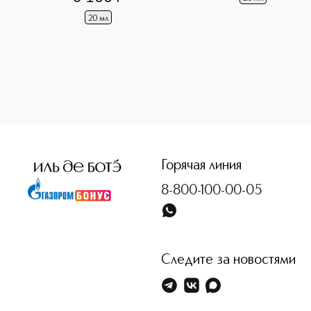
20 мл
<p class="MsoNormal"><span style="font-size: 12.0pt; lin
Горячая линия
8-800-100-00-05
Следите за новостями