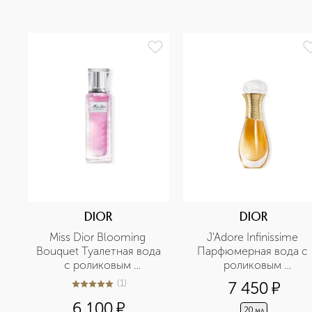
DIOR
DIOR
Miss Dior Blooming 
J'Adore Infinissime 
Bouquet Туалетная вода 
Парфюмерная вода с 
с роликовым 
роликовым 
аппликатором
аппликатором
(
1
)
7 450
¤
5
из
5
1
6 100
¤
20 мл