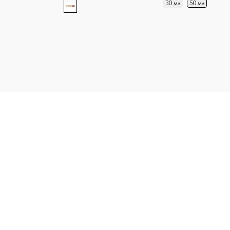
30 мл
50 мл
 вода приобретайте в нашем интернет-магазине. Действую с
Э