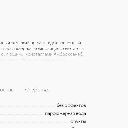
ный женский аромат, вдохновленный
ая парфюмерная композиция сочетает в
 с сияющими кристаллами Амброксана®,
я, разнообразия и творчества.
ерной водой KENZO WORLD.
е аромата: Пион, Жасмин Шлейф:
остав
О Бренде
без эффектов
парфюмерная вода
фрукты