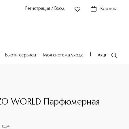
Регистрация / Вход
Корзина
Бьюти-сервисы
Моя система ухода
Акции
Театр
ZO WORLD Парфюмерная
(
134
)