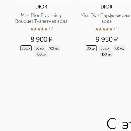
DIOR
DIOR
Miss Dior Blooming 
Miss Dior Парфюмерная
Bouquet Туалетная вода
вода
(
1
)
(
4
)
5
из
5
1
5
из
5
4
8 900
¤
9 950
¤
30 мл
50 мл
100 мл
30 мл
50 мл
100 мл
150 мл
150 мл
С э