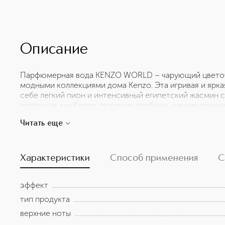
Описание
Парфюмерная вода KENZO WORLD – чарующий цветоч
модными коллекциями дома Kenzo. Эта игривая и ярк
себе легкий пион и интенсивный египетский жасмин
воплощая дух Kenzo: праздник свободы, самовыражени
Осмелься нарушать правила и быть собой с парфюм
Читать еще
Ольфакторная пирамида: Верхние ноты: Малина Сердц
Амброксан®
Характеристики
Способ применения
С
эффект
тип продукта
верхние ноты