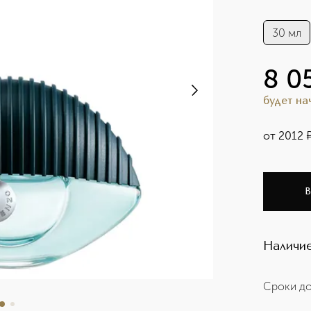
30 мл
8 0
будет н
от
2012
В
Наличие
Сроки до