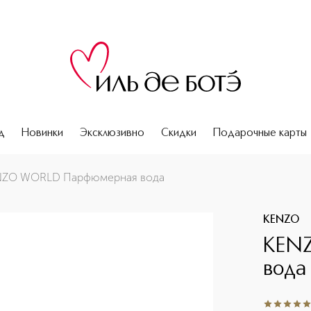
д
Новинки
Эксклюзивно
Скидки
Подарочные карты
NZO WORLD Парфюмерная вода
KENZO
KEN
вода
5
из
5
134