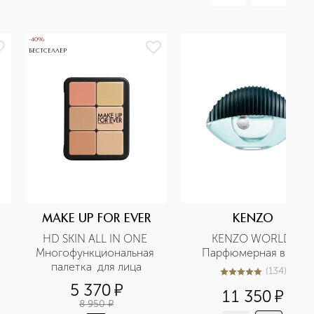
-40%
БЕСТСЕЛЛЕР
MAKE UP FOR EVER
KENZO
HD SKIN ALL IN ONE 
KENZO WORLD 
Многофункциональная 
Парфюмерная вода
палетка  для лица
(
134
)
5
из
5
134
5 370
¤
11 350
¤
8 950
¤