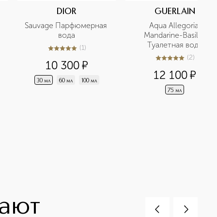
DIOR
GUERLAIN
Sauvage Парфюмерная 
Aqua Allegoria 
вода
Mandarine-Basilic 
Туалетная вода
(
1
)
5
из
5
1
(
2
)
5
из
5
2
10 300
¤
12 100
¤
30 мл
60 мл
100 мл
75 мл
пают