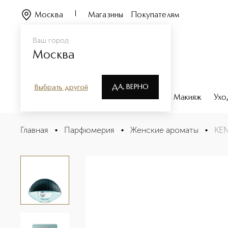
Москва
Магазины
Покупателям
Ваш город
Москва
ДА, ВЕРНО
Выбрать другой
Каталог
Бренды
Парфюмерия
Макияж
Ухо
KENZO WORLD Парфюмерная вода
Главная
•
Парфюмерия
•
Женские ароматы
•
KE
Описание
Характеристики