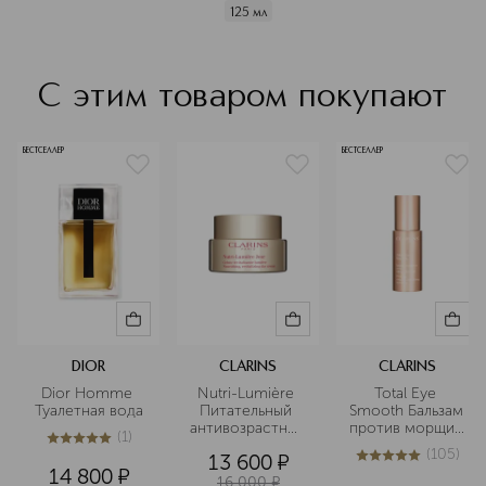
125 мл
С этим товаром покупают
БЕСТСЕЛЛЕР
БЕСТСЕЛЛЕР
DIOR
CLARINS
CLARINS
Dior Homme 
Nutri-Lumière 
Total Eye 
Туалетная вода
Питательный 
Smooth Бальзам 
антивозрастной 
против морщин 
(
1
)
дневной крем, 
для кожи 
5
из
5
1
(
105
)
13 600
¤
придающий 
вокруг глаз
4.9
из
5
105
14 800
¤
сияние зрелой 
16 000
¤