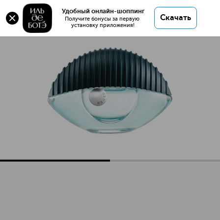
Оригинал 💯 KENZO WORLD Парфюмерная вода
Удобный онлайн-шоппинг
Скачать
купить в интернет магазине ИЛЬ ДЕ БОТЭ с
Получите бонусы за первую 
установку приложения!
доставкой.
KENZO WORLD Парфюмерная вода
Описание
Характеристики