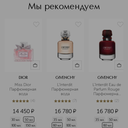
Мы рекомендуем
Подробнее
DIOR
GIVENCHY
GIVENCHY
Miss Dior 
L'Interdit 
L’Interdit Eau de 
Парфюмерная 
Парфюмерная 
Parfum Rouge 
вода
вода
Парфюмерная 
вода
(
4
)
(
7
)
(
2
)
5
из
5
4
5
из
5
7
5
из
5
2
14 450
¤
16 780
¤
16 780
¤
30 мл
50 мл
35 мл
50 мл
35 мл
50 мл
100 мл
150 мл
80 мл
100 мл
80 мл