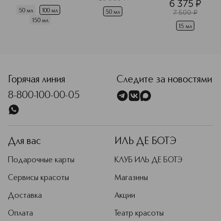
6 375
¤
коже
50 мл
100 мл
7 500
¤
50 мл
150 мл
15 мл
<p class="MsoNormal"><span style="font-size: 12.0pt; lin
Горячая линия
Следите за новостями
8-800-100-00-05
Для вас
ИЛЬ ДЕ БОТЭ
Подарочные карты
КЛУБ ИЛЬ ДЕ БОТЭ
Сервисы красоты
Магазины
Доставка
Акции
Оплата
Театр красоты