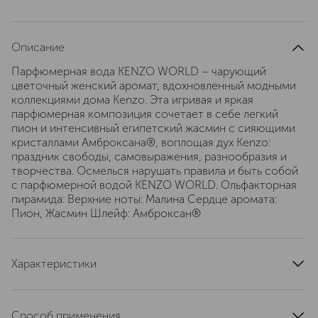
Описание
Парфюмерная вода KENZO WORLD – чарующий
цветочный женский аромат, вдохновленный модными
коллекциями дома Kenzo. Эта игривая и яркая
парфюмерная композиция сочетает в себе легкий
пион и интенсивный египетский жасмин с сияющими
кристаллами Амброксана®, воплощая дух Kenzo:
праздник свободы, самовыражения, разнообразия и
творчества. Осмелься нарушать правила и быть собой
с парфюмерной водой KENZO WORLD. Ольфакторная
пирамида: Верхние ноты: Малина Сердце аромата:
Пион, Жасмин Шлейф: Амброксан®
Характеристики
эффект
без эффектов
тип продукта
парфюмерная вода
Способ применения