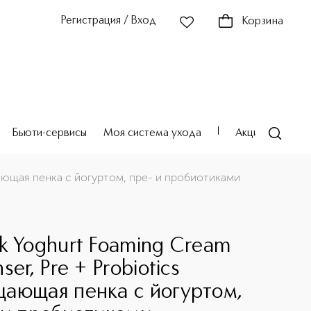
Регистрация / Вход
Корзина
Бьюти-сервисы
Моя система ухода
Акции
Театр
щающая пенка с йогуртом, пре- и пробиотиками
k Yoghurt Foaming Cream
ser, Pre + Probiotics
ающая пенка с йогуртом,