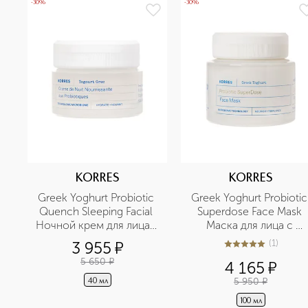
-30%
-30%
KORRES
KORRES
Greek Yoghurt Probiotic 
Greek Yoghurt Probiotic 
Quench Sleeping Facial 
Superdose Face Mask 
Ночной крем для лица с 
Маска для лица с 
пробиотиками и 
пробиотиками и 
(
1
)
3 955
¤
5
из
5
1
йогуртом
йогуртом
5 650
¤
4 165
¤
5 950
¤
40 мл
100 мл