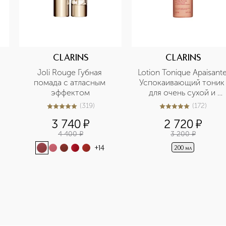
CLARINS
CLARINS
Joli Rouge Губная 
Lotion Tonique Apaisante
помада с атласным 
Успокаивающий тоник 
эффектом
для очень сухой и 
чувствительной кожи
(
319
)
(
172
)
4.9
из
5
319
5
из
5
172
3 740
¤
2 720
¤
4 400
¤
3 200
¤
+
14
200 мл