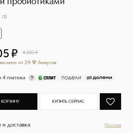
 и пробиотиками
(
3
)
05
¤
4 150
¤
ачислено
от
29
бонусов
х 4 платежа
 КОРЗИНУ
КУПИТЬ СЕЙЧАС
 и доставка
Москва