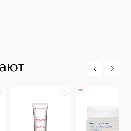
пают
-30%