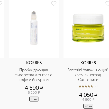
KORRES
KORRES
Пробуждающая 
Santorini Увлажняющий 
сыворотка для глаз с 
крем виноград 
кофе и йогуртом
Санторини
(
8
)
4 590
¤
4.9
из
5
8
5 100
¤
4 050
¤
4 500
¤
15 мл
40 мл