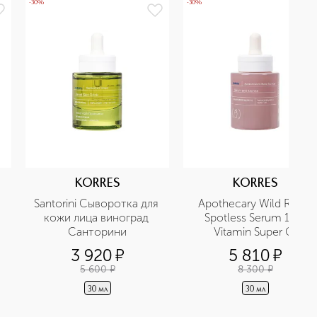
-30%
-30%
KORRES
KORRES
Santorini Cыворотка для 
Apothecary Wild Rose 
кожи лица виноград 
Spotless Serum 15% 
Санторини
Vitamin Super C 
Сыворотка с 
3 920
¤
5 810
¤
экстрактом дикой розы 
5 600
¤
8 300
¤
и 15% витамином С
30 мл
30 мл