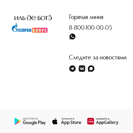
<p class="MsoNormal"><span style="font-size: 12.0pt; line
Горячая линия
8-800-100-00-05
Следите за новостями