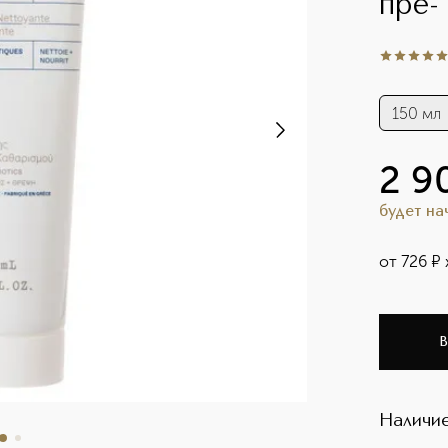
пре-
5
из
5
3
150 мл
2 9
будет н
от
726
¤
В
Наличие