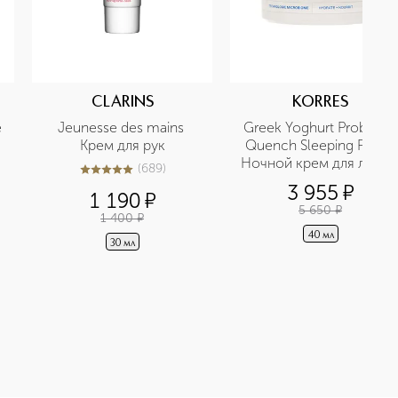
CLARINS
KORRES
 
Jeunesse des mains 
Greek Yoghurt Probiotic 
Крем для рук
Quench Sleeping Facial 
Ночной крем для лица с
(
689
)
5
из
5
689
пробиотиками и 
3 955
¤
1 190
¤
йогуртом
5 650
¤
1 400
¤
40 мл
30 мл