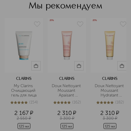
бренда расширился за счет
Мы рекомендуем
высокотехнологичных тканевых
масок с пептидами, AHA/BHA
кислотами, энзимами, бета-
-30%
-30%
глюканом и некоторыми другими
ингредиентами. Название бренда
происходит от корейского слова 산
(san), что значит «гора». В нём
отражается связь с родиной марки
— Южной Кореей, которую часто
называют «страной гор». Кроме
того, это слово стало символом
устремлённости бренда к новым
вершинам, инновациям и созданию
CLARINS
CLARINS
CLARINS
эффективных средств для ухода за
My Clarins 
Doux Nettoyant 
Doux Nettoyant 
кожей.
Очищающий 
Moussant 
Moussant 
гель для лица
Apaisant 
Hydratant 
Подробнее
Очищающий 
Очищающий 
(
154
)
(
162
)
(
182
)
пенящийся 
пенящийся 
5
из
5
154
4.9
из
5
162
5
из
5
182
крем для очень 
крем для 
2 167
¤
2 310
¤
2 310
¤
сухой и 
нормальной и 
2 550
¤
3 300
¤
3 300
¤
чувствительной 
сухой кожи
кожи
125 мл
125 мл
125 мл