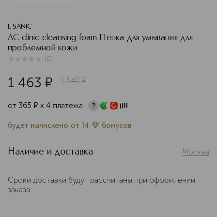
L SANIC
AC clinic cleansing foam Пенка для умывания для
проблемной кожи
(
0
)
0
из
5
0
1 463
¤
1 540
¤
от
365
¤
х 4 платежа
будет начислено
от
14
бонусов
Наличие и доставка
Москва
Сроки доставки будут рассчитаны при оформлении
заказа