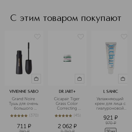
С этим товаром покупают
VIVIENNE SABO
DR JART+
L SANIC
Grand Noire 
Cicapair Tiger 
Увлажняющий 
Тушь для очень 
Grass Color 
крем для лица с 
большого 
Correcting 
гиалуроновой 
объема и 
Treatment CC-
кислотой и 
(
370
)
(
45
)
921
¤
удлинения
крем 
пробиотиками
4.9
из
5
370
4.9
из
5
45
корректирующий
970
¤
711
¤
2 062
¤
 цвет лица
790
¤
2 750
¤
50 мл