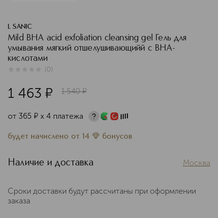
L SANIC
Mild BHA acid exfoliation cleansing gel Гель для
умывания мягкий отшелушивающийй с BHA-
кислотами
(
0
)
0
из
5
0
1 463
¤
1 540
¤
от
365
¤
х 4 платежа
будет начислено
от
14
бонусов
Наличие и доставка
Москва
Сроки доставки будут рассчитаны при оформлении
заказа