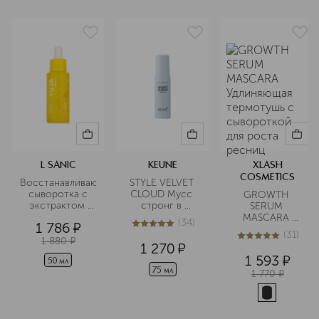
L SANIC
KEUNE
XLASH
COSMETICS
Восстанавливающая
STYLE VELVET 
 сыворотка с 
CLOUD Мусс 
GROWTH 
экстрактом 
стронг в 
SERUM 
юдзу и 
дорожном 
MASCARA 
(
34
)
1 786
¤
пробиотиками
формате
Удлиняющая 
5
из
5
34
(
31
)
термотушь с 
1 880
¤
4.9
из
5
31
1 270
¤
сывороткой для 
1 593
¤
50 мл
роста ресниц
75 мл
1 770
¤