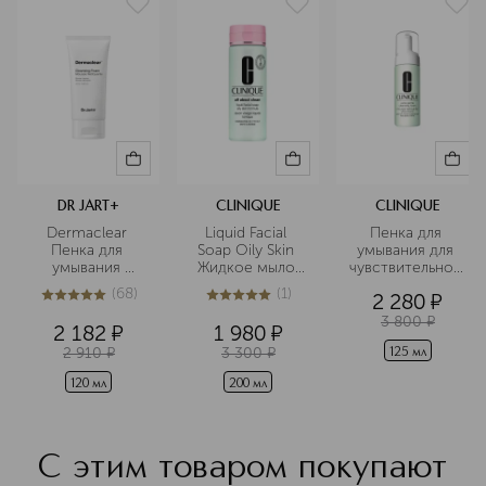
глюканом и некоторыми другими
ингредиентами. Название бренда
происходит от корейского слова 산
(san), что значит «гора». В нём
отражается связь с родиной марки
— Южной Кореей, которую часто
называют «страной гор». Кроме
того, это слово стало символом
устремлённости бренда к новым
вершинам, инновациям и созданию
DR JART+
CLINIQUE
CLINIQUE
эффективных средств для ухода за
Dermaclear 
Liquid Facial 
Пенка для 
кожей.
Пенка для 
Soap Oily Skin 
умывания для 
умывания 
Жидкое мыло 
чувствительной 
Подробнее
глубокого 
для жирной 
кожи
(
68
)
(
1
)
2 280
¤
очищения
кожи
5
из
5
68
5
из
5
1
3 800
¤
2 182
¤
1 980
¤
2 910
¤
3 300
¤
125 мл
120 мл
200 мл
С этим товаром покупают