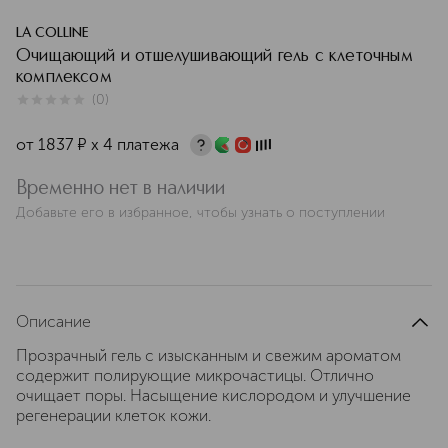
LA COLLINE
Очищающий и отшелушивающий гель с клеточным
комплексом
(
0
)
0
из
5
0
от
1837
¤
х 4 платежа
Временно нет в наличии
Добавьте его в избранное, чтобы узнать о поступлении
Описание
Прозрачный гель с изысканным и свежим ароматом
содержит полирующие микрочастицы. Отлично
очищает поры. Насыщение кислородом и улучшение
регенерации клеток кожи.