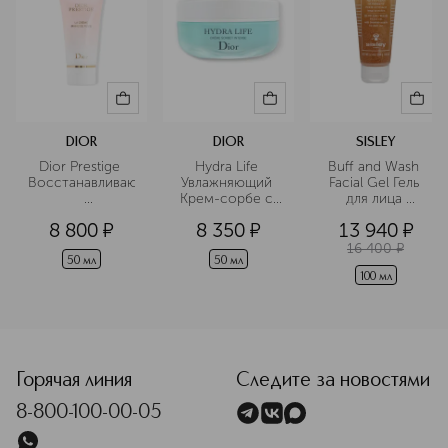
для повседневного применения и
усилить его акцентными продуктами
— всё для того, чтобы уход
оставался эффективным круглый год.
Именно поэтому La Colline
выбирают те, кто ценит результат и
продуманность каждого шага.
DIOR
DIOR
SISLEY
Подробнее
Dior Prestige 
Hydra Life 
Buff and Wash 
Восстанавливающий
Увлажняющий 
Facial Gel Гель 
Крем-сорбе с 
для лица 
микропитательный
насыщенной 
очищающий 
8 800
¤
8 350
¤
13 940
¤
 крем для рук
текстурой
гуммирующий
16 400
¤
50 мл
50 мл
100 мл
<p class="MsoNormal"><span style="font-size: 12.0pt; lin
Горячая линия
Следите за новостями
8-800-100-00-05