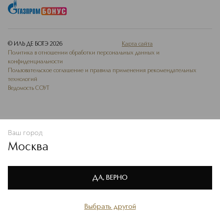
© ИЛЬ ДЕ БОТЭ
2026
Карта сайта
Политика в отношении обработки персональных данных и
конфиденциальности
Пользовательское соглашение и правила применения рекомендательных
технологий
Ведомость СОУТ
Ваш город
ДОБАВИТЬ В ИЗБРАННОЕ
Москва
Мы используем cookie-файлы и сервисы веб-аналитики. Они
необходимы для улучшения работы сайта. Подробнее –
OK
в
Политике конфиденциальности
ДА, ВЕРНО
Выбрать другой
Главная
Каталог
Избранное
Профиль
Корзина