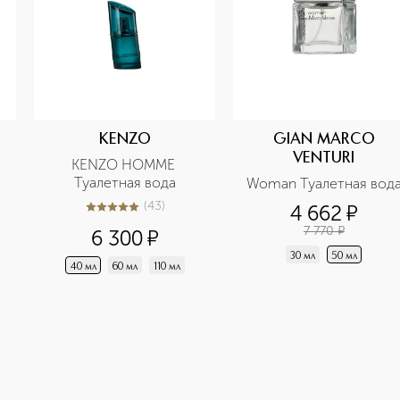
KENZO
GIAN MARCO
VENTURI
KENZO HOMME 
Туалетная вода
Woman Туалетная вод
(
43
)
4 662
¤
4.9
из
5
43
7 770
¤
6 300
¤
30 мл
50 мл
40 мл
60 мл
110 мл