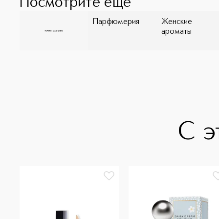
Посмотрите ещё
Парфюмерия
Женские
ароматы
С э