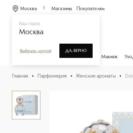
Москва
Магазины
Покупателям
Ваш город
Москва
ДА, ВЕРНО
Выбрать другой
Каталог
Бренды
Парфюмерия
Макияж
Ухо
Daisy Dream Туалетная вода
Главная
•
Парфюмерия
•
Женские ароматы
•
Dai
Описание
Характеристики