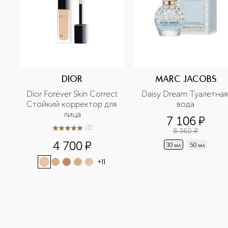
DIOR
MARC JACOBS
Dior Forever Skin Correct 
Daisy Dream Туалетная 
Стойкий корректор для 
вода
лица
7 106
¤
(
1
)
8 360
¤
5
из
5
1
4 700
¤
30 мл
50 мл
+
11