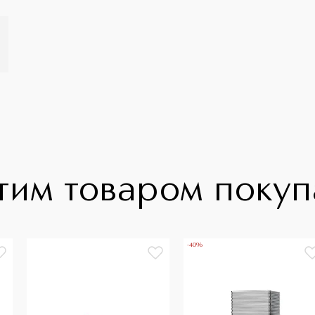
тим товаром поку
-40%