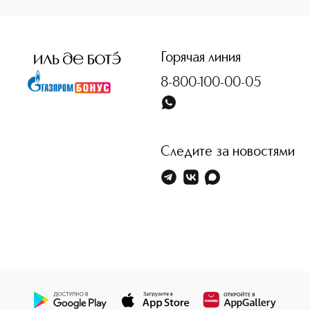
<p class="MsoNormal"><span style="font-size: 12.0pt; line
Горячая линия
8-800-100-00-05
Следите за новостями