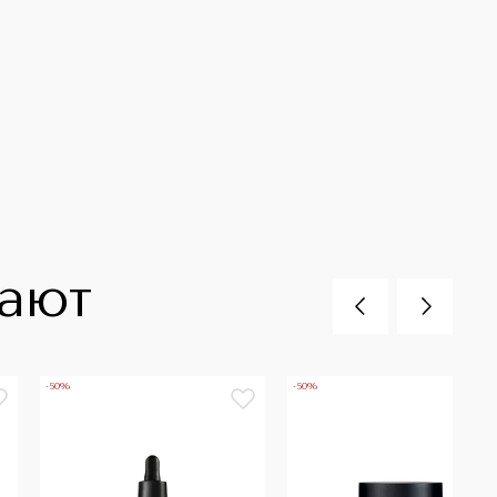
пают
-50%
-50%