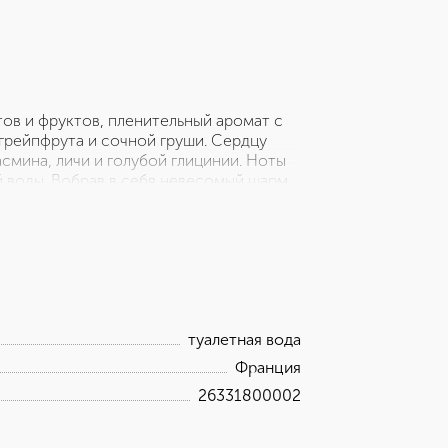
тов и фруктов, пленительный аромат с
грейпфрута и сочной груши. Сердцу
смина, личи и голубой глицинии. Ноты
й воды. Вобрав в себя невесомый шарм
 Dream стала новым взглядом на
радициям марки MARC JACOBS,
рпретация культовых мотивов
одиться в разных странах и отличаться
туалетная вода
Франция
26331800002