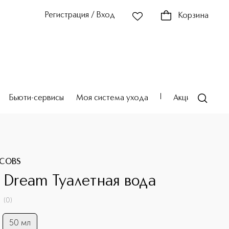
Регистрация / Вход
Корзина
Бьюти-сервисы
Моя система ухода
Акции
Театр
ACOBS
y Dream Туалетная вода
(
0
)
50 мл