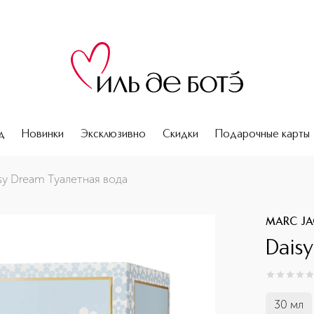
д
Новинки
Эксклюзивно
Скидки
Подарочные карты
sy Dream Туалетная вода
MARC J
Dais
0
из
5
0
30 мл