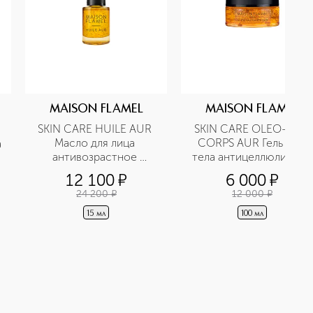
MAISON FLAMEL
MAISON FLAMEL
SKIN CARE HUILE AUR 
SKIN CARE OLEO-GEL 
Масло для лица 
CORPS AUR Гель для 
а
антивозрастное 
тела антицеллюлитный
питательное
12 100
¤
6 000
¤
24 200
¤
12 000
¤
15 мл
100 мл