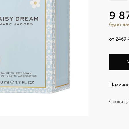
9 8
будет н
от
2469
В
Наличие
Сроки до