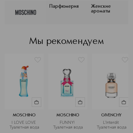
артикул
6A28
чей экстравагантный, ироничный
стиль стал символом озорства и
Парфюмерия
Женские
ароматы
эпатажа в индустрии моды и
завоевал множество поклонников
по всему миру.
Подробнее
Мы рекомендуем
MOSCHINO
MOSCHINO
GIVENCHY
I LOVE LOVE 
FUNNY! 
L'Interdit 
Туалетная вода
Туалетная вода
Туалетная вода