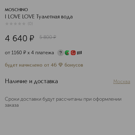
MOSCHINO
I LOVE LOVE Туалетная вода
(
0
)
0
из
5
0
4 640
¤
5 800
¤
от
1160
¤
х 4 платежа
будет начислено
от
46
бонусов
Наличие и доставка
Москва
Сроки доставки будут рассчитаны при оформлении
заказа