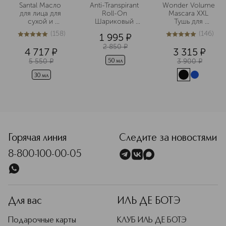
Santal Масло 
Anti-Transpirant 
Wonder Volume 
для лица для 
Roll-On 
Mascara XXL 
сухой и 
Шариковый 
Тушь для 
чувствительной 
дезодорант-
максимального 
(
158
)
(
146
)
1 995
¤
кожи
антиперспирант
объема ресниц
5
из
5
158
4.9
из
5
146
 для мужчин
2 850
¤
4 717
¤
3 315
¤
5 550
¤
3 900
¤
50 мл
30 мл
<p class="MsoNormal"><span style="font-size: 12.0pt; line
Горячая линия
Следите за новостями
8-800-100-00-05
Для вас
ИЛЬ ДЕ БОТЭ
Подарочные карты
КЛУБ ИЛЬ ДЕ БОТЭ