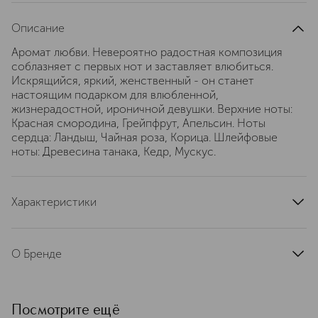
Описание
Аромат любви. Невероятно радостная композиция
соблазняет с первых нот и заставляет влюбиться.
Искрящийся, яркий, женственный - он станет
настоящим подарком для влюбленной,
жизнерадостной, ироничной девушки. Верхние ноты:
Красная смородина, Грейпфрут, Апельсин. Ноты
сердца: Ландыш, Чайная роза, Корица. Шлейфовые
ноты: Древесина танака, Кедр, Мускус.
Характеристики
тип продукта
туалетная вода
верхние ноты
О Бренде
грейпфрут, апельсин, красная смородина, лимон
Moschino (Москино) — модный
базовые ноты
древесные ноты, мускус
итальянский бренд, основанный в
страна производства
Италия
1983 г. кутюрье Франко Москино,
Посмотрите ещё