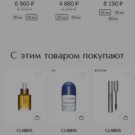
6 960
¤
4 880
¤
8 190
¤
8 700
¤
6 100
¤
35 мл
50 мл
30 мл
50 мл
25 мл
50 мл
80 мл
С этим товаром покупают
-30%
БЕСТСЕЛЛЕР
CLARINS
CLARINS
CLARINS