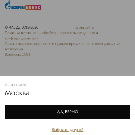
© ИЛЬ ДЕ БОТЭ
2026
Карта сайта
Политика в отношении обработки персональных данных и
конфиденциальности
Пользовательское соглашение и правила применения рекомендательных
технологий
Ведомость СОУТ
Ваш город
В КОРЗИНУ
КУПИТЬ СЕЙЧАС
Москва
Мы используем cookie-файлы и сервисы веб-аналитики. Они
необходимы для улучшения работы сайта. Подробнее –
OK
в
Политике конфиденциальности
ДА, ВЕРНО
Выбрать другой
Главная
Каталог
Избранное
Профиль
Корзина