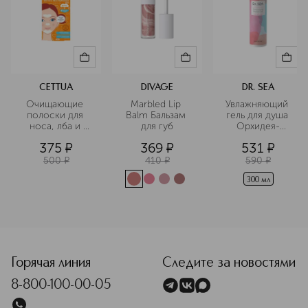
CETTUA
DIVAGE
DR. SEA
Очищающие 
Marbled Lip 
Увлажняющий 
полоски для 
Balm Бальзам 
гель для душа 
носа, лба и 
для губ
Орхидея-
подбородка
Ваниль-Амбра
375
¤
369
¤
531
¤
500
¤
410
¤
590
¤
300 мл
<p class="MsoNormal"><span style="font-size: 12.0pt; line
Горячая линия
Следите за новостями
8-800-100-00-05