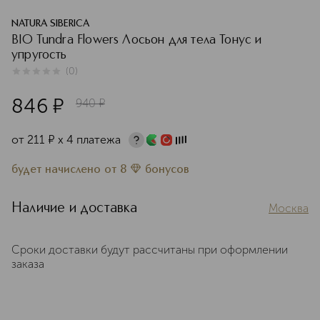
NATURA SIBERICA
BIO Tundra Flowers Лосьон для тела Тонус и
упругость
(
0
)
0
из
5
0
846
¤
940
¤
от
211
¤
х 4 платежа
будет начислено
от
8
бонусов
Наличие и доставка
Москва
Сроки доставки будут рассчитаны при оформлении
заказа