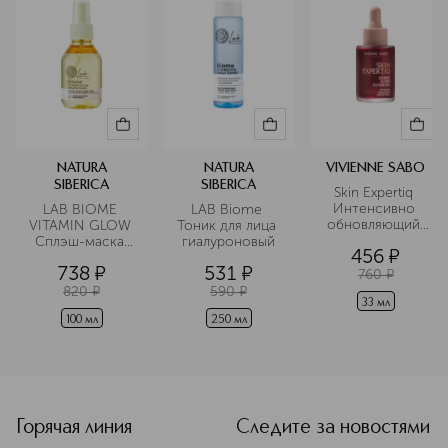
NATURA
NATURA
VIVIENNE SABO
SIBERICA
SIBERICA
Skin Expertiq 
Интенсивно 
LAB BIOME 
LAB Biome 
обновляющий 
VITAMIN GLOW 
Тоник для лица 
винный пилинг
Сплэш-маска 
гиалуроновый
456
¤
для лица
738
¤
531
¤
760
¤
820
¤
590
¤
33 мл
100 мл
250 мл
<p class="MsoNormal"><span style="font-size: 12.0pt; lin
Горячая линия
Следите за новостями