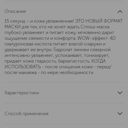
Описание
15 секунд – и кожа увлажненная! ЭТО НОВЫЙ ФОРМАТ
МАСКИ для тех, кто не хочет ждать Сплэш-маска
глубоко увлажняет и питает кожу, мгновенно дарит
ощущение свежести и комфорта. WOW-эффект: 4D
гиалуроновая кислота питает влагой снаружи и
удерживает ее внутри. Гидролат линнеи северной
интенсивно увлажняет, успокаивает, тонизирует,
придает коже гладкость, бархатистость. КОГДА
ИСПОЛЬЗОВАТЬ - после очищения кожи - перед/
после макияжа - по мере необходимости
Характеристики
артикул
4630121106716
Способ применения
встряхните флакон и распылите сплэш-маску на лицо и