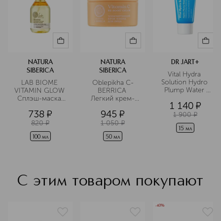
NATURA
NATURA
DR JART+
SIBERICA
SIBERICA
Vital Hydra 
Solution Hydro 
LAB BIOME 
Oblepikha C-
Plump Water 
VITAMIN GLOW 
BERRICA 
Cream Легкий 
Сплэш-маска 
Легкий крем-
1 140
¤
увлажняющий 
для лица
флюид 
738
¤
945
¤
крем для лица в 
тонизирующий
1 900
¤
дорожном 
820
¤
1 050
¤
формате
15 мл
100 мл
50 мл
С этим товаром покупают
-40%