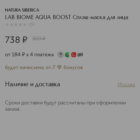
NATURA SIBERICA
LAB BIOME AQUA BOOST Сплэш-маска для лица
(
0
)
0
из
5
0
738
¤
820
¤
от
184
¤
х 4 платежа
будет начислено
от
7
бонусов
Наличие и доставка
Москва
Сроки доставки будут рассчитаны при оформлении
заказа