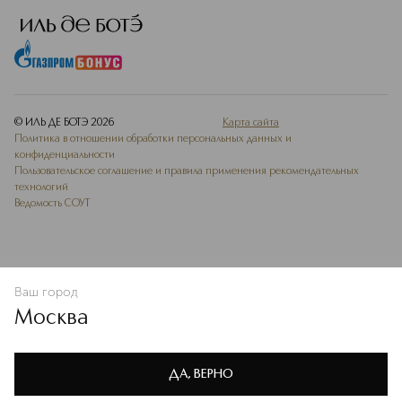
© ИЛЬ ДЕ БОТЭ
2026
Карта сайта
Политика в отношении обработки персональных данных и
конфиденциальности
Пользовательское соглашение и правила применения рекомендательных
технологий
Ведомость СОУТ
Ваш город
В КОРЗИНУ
КУПИТЬ СЕЙЧАС
Москва
Мы используем cookie-файлы и сервисы веб-аналитики. Они
необходимы для улучшения работы сайта. Подробнее –
OK
в
Политике конфиденциальности
ДА, ВЕРНО