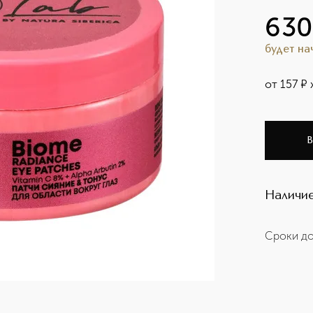
630
будет н
от
157
¤
В
Наличие
Сроки до