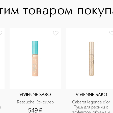
тим товаром поку
VIVIENNE SABO
VIVIENNE SABO
Retouche Консилер
Cabaret legende d’or 
е
Тушь для ресниц с 
549
¤
эффектом объема и 