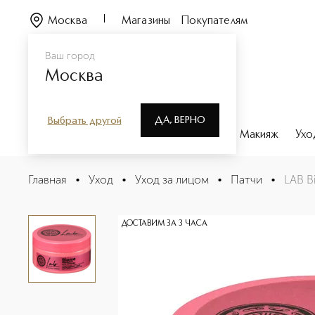
Москва
Магазины
Покупателям
Ваш город
Москва
ДА, ВЕРНО
Выбрать другой
Каталог
Бренды
Парфюмерия
Макияж
Ухо
LAB Biome Патчи для области вокруг глаз сияние & то
Главная
•
Уход
•
Уход за лицом
•
Патчи
•
LAB B
Описание
Характеристики
ДОСТАВИМ ЗА 3 ЧАСА