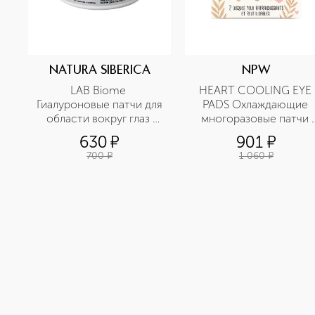
NATURA SIBERICA
NPW
LAB Biome 
HEART COOLING EYE 
Гиалуроновые патчи для 
PADS Охлаждающие 
области вокруг глаз 
многоразовые патчи 
увлажняющие
Сердечки
630
¤
901
¤
700
¤
1 060
¤