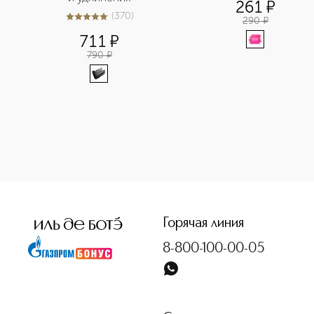
261
¤
(
370
)
290
¤
4.9
из
5
370
711
¤
790
¤
<p class="MsoNormal"><span style="font-size: 12.0pt; line
Горячая линия
8-800-100-00-05