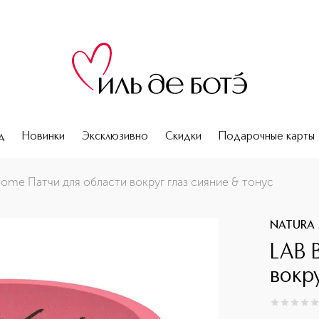
д
Новинки
Эксклюзивно
Скидки
Подарочные карты
нус
iome Патчи для области вокруг глаз сияние & тонус
NATURA 
LAB 
вокр
0
из
5
0