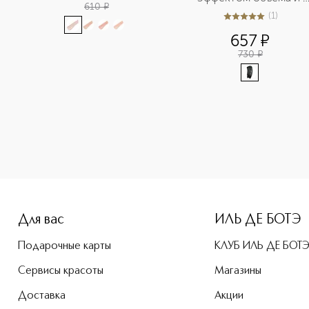
610
¤
удлинения
(
1
)
5
из
5
1
657
¤
730
¤
-height: 107%; color: #00b0f0;">LAB Biome Патчи для облас
Для вас
ИЛЬ ДЕ БОТЭ
Подарочные карты
КЛУБ ИЛЬ ДЕ БОТ
Сервисы красоты
Магазины
Доставка
Акции