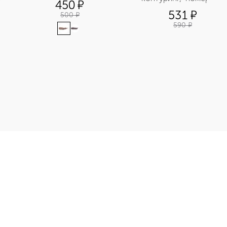
450
¤
531
¤
500
¤
590
¤
ти вокруг глаз сияние & тонус приобретайте в нашем интерне
Э