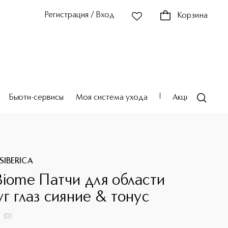
Регистрация / Вход
Корзина
Бьюти-сервисы
Моя система ухода
Акции
Театр
SIBERICA
Biome Патчи для области
уг глаз сияние & тонус
(
0
)