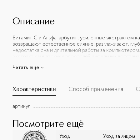
Описание
Витамин С и Альфа-арбутин, усиленные экстрактом к
возвращают естественное сияние, разглаживают, глу
недостатка сна и длительной работы за компьютером
экстракт камчатских водорослей анфельции восстана
и ее сопротивляемость последствиям городского обр
Читать еще
мелкие морщинки. Витамин C – нейтрализует свободн
продлевает молодость. Альфа-арбутин - устраняет не
тон кожи. В упаковке: 30 пар
Характеристики
Способ применения
С
артикул
Посмотрите ещё
Уход
Уход за лицом