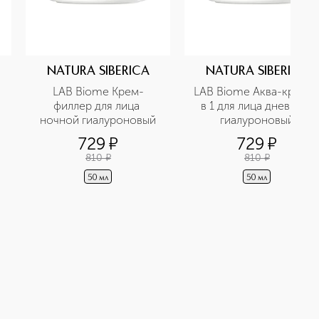
NATURA SIBERICA
NATURA SIBERICA
LAB Biome Крем-
LAB Biome Аква-крем 3 
филлер для лица 
в 1 для лица дневной 
ночной гиалуроновый
гиалуроновый
729
¤
729
¤
810
¤
810
¤
50 мл
50 мл