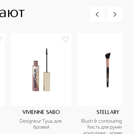
пают
VIVIENNE SABO
STELLARY
Designeur Тушь для 
Blush & contouring brush
бровей
Кисть для румян и 
контуринг,  номер 135