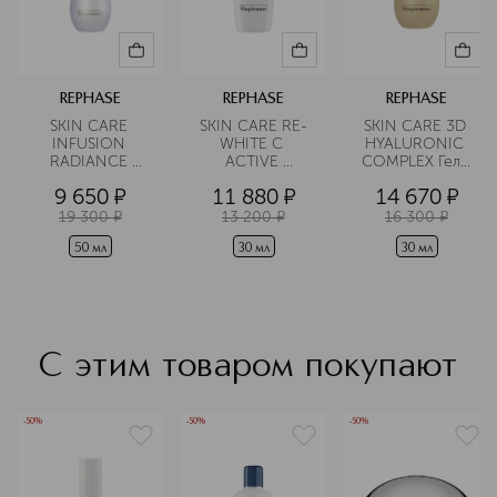
REPHASE
REPHASE
REPHASE
SKIN CARE 
SKIN CARE RE-
SKIN CARE 3D 
INFUSION 
WHITE C 
HYALURONIC 
RADIANCE 
ACTIVE 
COMPLEX Гель 
Крем для лица 
CONCENTRATE 
Восстанавливающ
9 650
¤
11 880
¤
14 670
¤
защитный 
Сыворотка для 
 объём
антиоксидантный
лица 
19 300
¤
13 200
¤
16 300
¤
обновляющая 
увлажняющая
50 мл
30 мл
30 мл
С этим товаром покупают
-50%
-50%
-50%