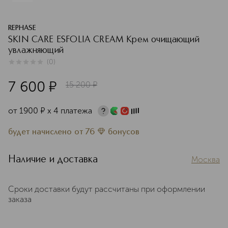
REPHASE
SKIN CARE ESFOLIA CREAM Крем очищающий
увлажняющий
(
0
)
0
из
5
0
7 600
¤
15 200
¤
от
1900
¤
х 4 платежа
будет начислено
от
76
бонусов
Наличие и доставка
Москва
Сроки доставки будут рассчитаны при оформлении
заказа