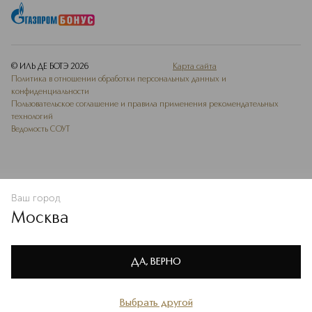
© ИЛЬ ДЕ БОТЭ
2026
Карта сайта
Политика в отношении обработки персональных данных и
конфиденциальности
Пользовательское соглашение и правила применения рекомендательных
технологий
Ведомость СОУТ
Ваш город
В КОРЗИНУ
КУПИТЬ СЕЙЧАС
Москва
Мы используем cookie-файлы и сервисы веб-аналитики. Они
необходимы для улучшения работы сайта. Подробнее –
OK
в
Политике конфиденциальности
ДА, ВЕРНО
Выбрать другой
Главная
Каталог
Избранное
Профиль
Корзина