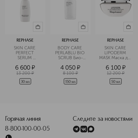
REPHASE
REPHASE
REPHASE
SKIN CARE 
BODY CARE 
SKIN CARE 
PERFECT 
PERLABLU BIO 
LIPODERM 
SERUM 
SCRUB Био-
MASK Маска для 
Сыворотка 
скраб для тела 
лица 
6 600
¤
4 050
¤
6 100
¤
матирующая
восстанавливающий
очищающая 
восстанавливающа
13 200
¤
8 100
¤
12 200
¤
отшелушивающий
30 мл
150 мл
50 мл
<p class="MsoNormal"><span style="font-size: 12.0pt; lin
Горячая линия
Следите за новостями
8-800-100-00-05