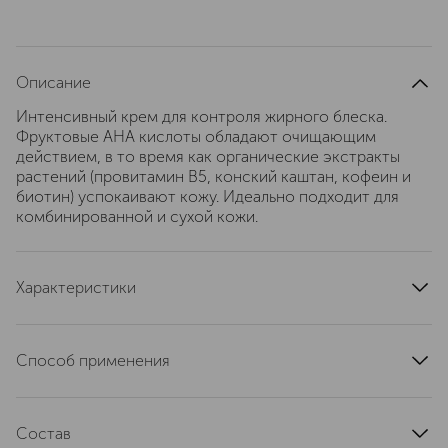
Описание
Интенсивный крем для контроля жирного блеска.
Фруктовые AHA кислоты обладают очищающим
действием, в то время как органические экстракты
растений (провитамин B5, конский каштан, кофеин и
биотин) успокаивают кожу. Идеально подходит для
комбинированной и сухой кожи.
Характеристики
область применения
лицо
текстура
кремовая
Способ применения
тип кожи
для всех типов
Наносите утром и вечером легкими массирующими
эффект
очищение, увлажнение, антивозрастной
движениями на очищенную кожу лица и декольте. Для
артикул
Состав
090100003
усиления результата рекомендуется наносить после