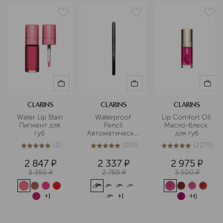
CLARINS
CLARINS
CLARINS
Water Lip Stain 
Waterproof 
Lip Comfort Oil 
Пигмент для 
Pencil 
Масло-блеск 
губ 
Автоматический
для губ
 водостойкий 
(
2
)
(
193
)
(
2275
)
карандаш для 
5
из
5
2
4.9
из
5
193
5
из
5
2275
глаз
2 847
¤
2 337
¤
2 975
¤
3 350
¤
2 750
¤
3 500
¤
+
1
+
1
+
6