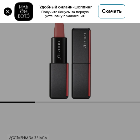
Оригинал 💯 ModernMatte Матовая помада для
Удобный онлайн-шоппинг
Скачать
губ купить в интернет магазине ИЛЬ ДЕ БОТЭ с
Получите бонусы за первую 
установку приложения!
доставкой.
ModernMatte Матовая помада для губ
Описание
Характеристики
ДОСТАВИМ ЗА 3 ЧАСА