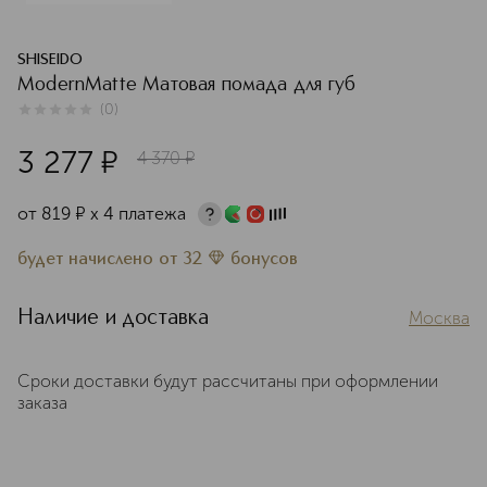
SHISEIDO
ModernMatte Матовая помада для губ
(
0
)
0
из
5
0
3 277
¤
4 370
¤
от
819
¤
х 4 платежа
будет начислено
от
32
бонусов
Наличие и доставка
Москва
Сроки доставки будут рассчитаны при оформлении
заказа