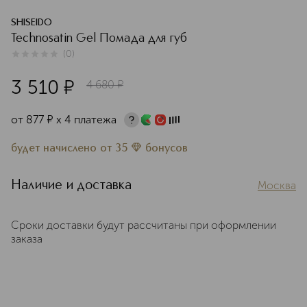
SHISEIDO
Technosatin Gel Помада для губ
(
0
)
0
из
5
0
3 510
¤
4 680
¤
от
877
¤
х 4 платежа
будет начислено
от
35
бонусов
Наличие и доставка
Москва
Сроки доставки будут рассчитаны при оформлении
заказа