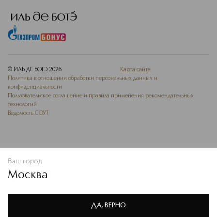
© ИЛЬ ДЕ БОТЭ
2026
Карта сайта
Политика в отношении обработки персональных данных и
конфиденциальности
Пользовательское соглашение и правила применения рекомендательных
технологий
Ведомость СОУТ
Ваш город
В КОРЗИНУ
КУПИТЬ СЕЙЧАС
Москва
Мы используем cookie-файлы и сервисы веб-аналитики. Они
необходимы для улучшения работы сайта. Подробнее –
OK
в
Политике конфиденциальности
ДА, ВЕРНО