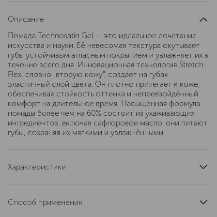
Описание
Помада Technosatin Gel — это идеальное сочетание
искусства и науки. Её невесомая текстура окутывает
губы устойчивым атласным покрытием и увлажняет их в
течение всего дня. Инновационная технология Stretch-
Flex, словно "вторую кожу", создает на губах
эластичный слой цвета. Он плотно прилегает к коже,
обеспечивая стойкость оттенка и непревзойдённый
комфорт на длительное время. Насыщенная формула
помады более чем на 60% состоит из ухаживающих
ингредиентов, включая сафлоровое масло: они питают
губы, сохраняя их мягкими и увлажнёнными.
Характеристики
область применения
губы
страна производства
Япония
Способ применения
текстура
кремовая