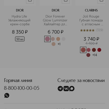
DIOR
DIOR
CLARINS
Hydra Life 
Dior Forever 
Joli Rouge 
Увлажняющий 
Glow Luminizer 
Губная помада 
крем-сорбе
Хайлайтер для 
с атласным 
лица
эффектом
(
319
)
8 350
¤
6 700
¤
4.9
из
5
319
3 740
¤
50 мл
4 400
¤
+
1
+
14
<p class="MsoNormal"><span style="font-size: 12.0pt; lin
Горячая линия
Следите за новостями
8-800-100-00-05