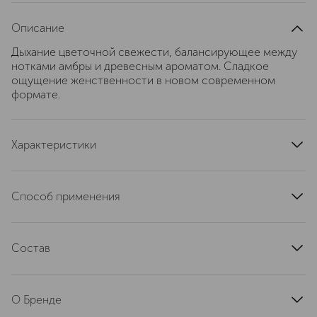
Описание
Дыхание цветочной свежести, балансирующее между
нотками амбры и древесным ароматом. Сладкое
ощущение женственности в новом современном
формате.
Характеристики
верхние ноты
грейпфрут, бергамот
ноты сердца
фрезия, лотос, роза
Способ применения
базовые ноты
пачули, мускус, амбра
Наносите парфюмерную воду на пульсирующие точки:
группа ароматов
цветочные, восточные
запястья, шею и область за ушами.
страна производства
Состав
Франция
артикул
10201SH
ALCOHOL; PARFUM (*); DIPROPYLENE GLYCOL; BUTYL
METHOXYDIBENZOYLMETHANE; BHT.
О Бренде