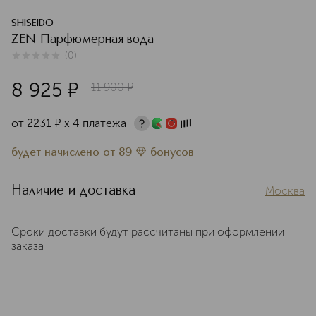
SHISEIDO
ZEN Парфюмерная вода
(
0
)
0
из
5
0
8 925
¤
11 900
¤
от
2231
¤
х 4 платежа
будет начислено
от
89
бонусов
Наличие и доставка
Москва
Сроки доставки будут рассчитаны при оформлении
заказа