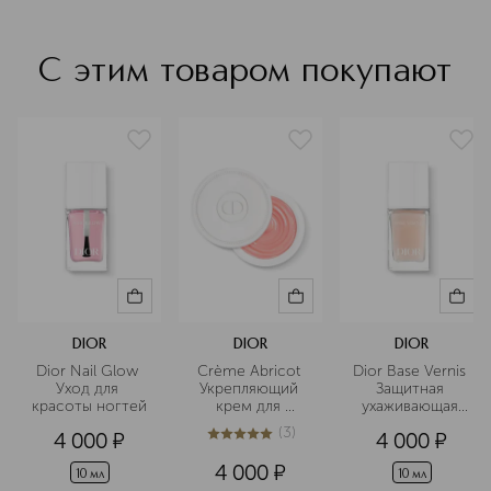
С этим товаром покупают
DIOR
DIOR
DIOR
Dior Nail Glow 
Crème Abricot 
Dior Base Vernis 
Уход для 
Укрепляющий 
Защитная 
красоты ногтей
крем для 
ухаживающая 
ногтей
база для ногтей
(
3
)
4 000
¤
4 000
¤
5
из
5
3
4 000
¤
10 мл
10 мл