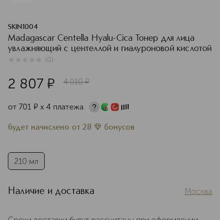
SKIN1004
Madagascar Centella Hyalu-Cica Тонер для лица
увлажняющий с центеллой и гиалуроновой кислотой
(
0
)
0
из
5
0
2 807
¤
4 010
¤
от
701
¤
х 4 платежа
будет начислено
от
28
бонусов
210 мл
Наличие и доставка
Москва
Сроки доставки будут рассчитаны при оформлении