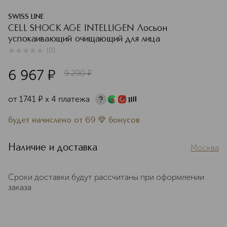
SWISS LINE
CELL SHOCK AGE INTELLIGEN Лосьон
успокаивающий очищающий для лица
(
0
)
0
из
5
0
6 967
¤
9 290
¤
от
1741
¤
х 4 платежа
будет начислено
от
69
бонусов
Наличие и доставка
Москва
Сроки доставки будут рассчитаны при оформлении
заказа