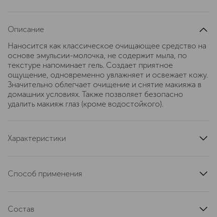
Описание
Наносится как классическое очищающее средство на
основе эмульсии-молочка, не содержит мыла, по
текстуре напоминает гель. Создает приятное
ощущение, одновременно увлажняет и освежает кожу.
Значительно облегчает очищение и снятие макияжа в
домашних условиях. Также позволяет безопасно
удалить макияж глаз (кроме водостойкого).
Характеристики
артикул
1213.00.1
Способ применения
Смочить ватный диск лосьоном и протереть кожу лица,
шеи и декольте. Избегать контура глаз.
Состав