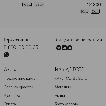
12 200
¤
75 мл
125 мл
30 мл
60 мл
10
<p class="MsoNormal"><span style="font-size: 12.0pt; line
Горячая линия
Следите за новостями
8-800-100-00-05
Для вас
ИЛЬ ДЕ БОТЭ
Подарочные карты
КЛУБ ИЛЬ ДЕ БОТЭ
Сервисы красоты
Магазины
Доставка
Акции
Оплата
Театр красоты