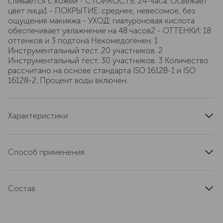
сливается с кожей - СТОЙКОСТЬ: 24-часа. Освежает
цвет лица1 - ПОКРЫТИЕ: среднее, невесомое, без
ощущения макияжа - УХОД: гиалуроновая кислота
обеспечивает увлажнение на 48 часов2 - ОТТЕНКИ: 18
оттенков и 3 подтона Некомедогенен. 1
Инструментальный тест. 20 участников. 2
Инструментальный тест. 30 участников. 3 Количество
рассчитано на основе стандарта ISO 16128-1 и ISO
16128-2. Процент воды включен.
Характеристики
область применения
лицо
тип кожи
для всех типов
Способ применения
текстура
кремовая
Прост в использовании. Одним нажатием на помпу
артикул
C041900015
Dior Forever Hydra Nude выдает необходимое
Состав
количество средства, придавая коже естественное
совершенство тонального крема и увлажнение
AQUA (WATER) • C9-12 ALKANE • CAPRYLIC/CAPRIC
сыворотки с гиалуроновой кислотой. 1. Нанесите
TRIGLYCERIDE • PROPANEDIOL • GLYCERIN • COCO-
тональное средство легкими движениями на участки,