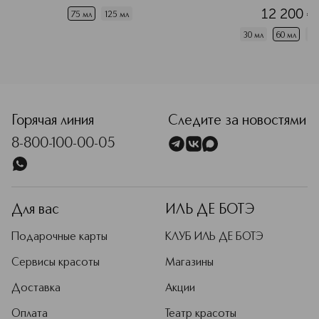
12 200
¤
75 мл
125 мл
30 мл
60 мл
10
<p class="MsoNormal"><span style="font-size: 12.0pt; line
Горячая линия
Следите за новостями
8-800-100-00-05
Для вас
ИЛЬ ДЕ БОТЭ
Подарочные карты
КЛУБ ИЛЬ ДЕ БОТЭ
Сервисы красоты
Магазины
Доставка
Акции
Оплата
Театр красоты