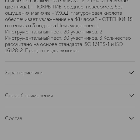
сливается с кожей - СТОЙКОСТЬ: 24-часа. Освежает
цвет лица1 - ПОКРЫТИЕ: среднее, невесомое, без
ощущения макияжа - УХОД: гиалуроновая кислота
обеспечивает увлажнение на 48 часов2 - ОТТЕНКИ: 18
оттенков и 3 подтона Некомедогенен. 1
Инструментальный тест. 20 участников. 2
Инструментальный тест. 30 участников. 3 Количество
рассчитано на основе стандарта ISO 16128-1 и ISO
16128-2. Процент воды включен.
Характеристики
область применения
лицо
тип кожи
для всех типов
Способ применения
текстура
кремовая
Прост в использовании. Одним нажатием на помпу
артикул
C041900020
Dior Forever Hydra Nude выдает необходимое
Состав
количество средства, придавая коже естественное
совершенство тонального крема и увлажнение
AQUA (WATER) • C9-12 ALKANE • CAPRYLIC/CAPRIC
сыворотки с гиалуроновой кислотой. 1. Нанесите
TRIGLYCERIDE • PROPANEDIOL • GLYCERIN • COCO-
тональное средство легкими движениями на участки,