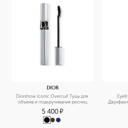
DIOR
Diorshow Iconic Overcurl Тушь для 
Eye&
объема и подкручивания ресниц
Двухфазн
макияжа с
5 400
¤