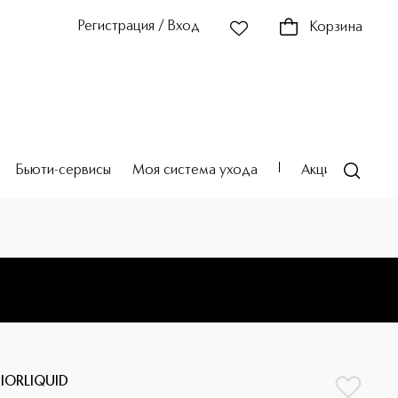
Регистрация / Вход
Корзина
Бьюти-сервисы
Моя система ухода
Акции
Театр
IORLIQUID