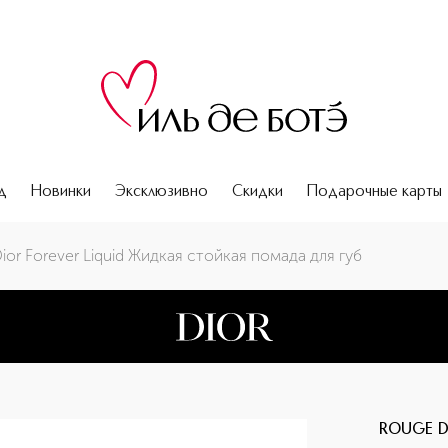
д
Новинки
Эксклюзивно
Скидки
Подарочные карты
уб
ior Forever Liquid Жидкая стойкая помада для губ
ROUGE D