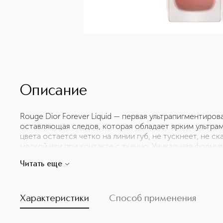
Описание
Rouge Dior Forever Liquid — первая ультрапигментиров
оставляющая следов, которая обладает ярким ультра
цвета остается четко на линии губ, не тускнеет, не с
маской или при контакте с тканью. Уникальная формула
представления о стойкости. Эта помада не создает э
Читать еще
практически не чувствуется на губах и не оставляет сл
покрывает ваши губы идеально ровным слоем и обесп
Матовая помада Rouge Dior Forever Liquid обеспечива
сохраняя при этом ощущение комфорта, с какими бы
Характеристики
Способ применения
ни приходилось сталкиваться.