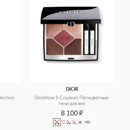
DIOR
ection 
Diorshow 5 Couleurs Пятицветные 
тени для век
8 100
¤
+
10