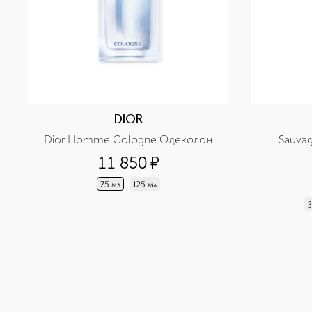
DIOR
Dior Homme Cologne Одеколон
Sauva
11 850
¤
75 мл
125 мл
3