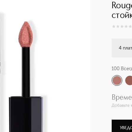
Roug
стой
0
из
5
0
4 пла
100 Всег
Време
Добавьте 
УВЕД