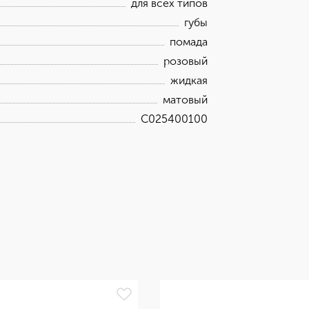
для всех типов
губы
помада
розовый
жидкая
матовый
C025400100