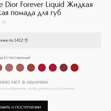
e Dior Forever Liquid Жидкая
кая помада для губ
(
0
)
тежа по
1412
да Естественный
нно нет в наличии
его в избранное, чтобы узнать о поступлении
ОМИТЬ О ПОСТУПЛЕНИИ