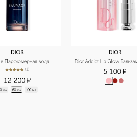
DIOR
DIOR
ge Парфюмерная вода
Dior Addict Lip Glow Бальза
(
1
)
5 100
¤
5
из
5
1
12 200
¤
0 мл
60 мл
100 мл