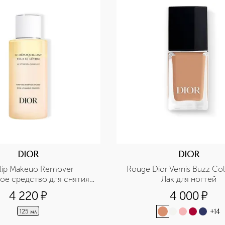
DIOR
DIOR
lip Makeuo Remover 
Rouge Dior Vernis Buzz Coll
ое средство для снятия 
Лак для ногтей
 глаз и губ с экстрактом 
4 220
¤
4 000
¤
нимфеи
+
14
125 мл