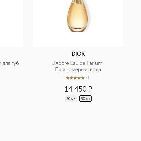
DIOR
м для губ
J'Adore Eau de Parfum 
Парфюмерная вода
(
1
)
5
из
5
1
14 450
¤
30 мл
50 мл