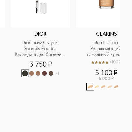
DIOR
CLARINS
Diorshow Crayon 
Skin Illusion 
Sourcils Poudre 
Увлажняющий 
Карандаш для бровей с 
тональный крем с 
точилкой
легким покрытием 
(
1002
)
3 750
¤
5
из
5
1002
SPF15
5 100
¤
+
1
6 000
¤
+
7