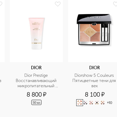
DIOR
DIOR
Dior Prestige 
Diorshow 5 Couleurs 
з
Восстанавливающий 
Пятицветные тени для 
микропитательный 
век
крем для рук
8 800
¤
8 100
¤
+
10
50 мл