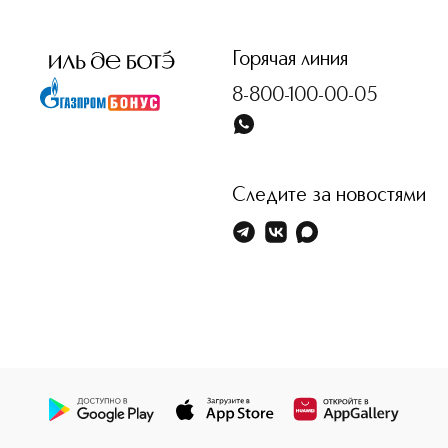
<p class="MsoNormal"><span style="font-size: 12.0pt; line
Горячая линия
8-800-100-00-05
Следите за новостями