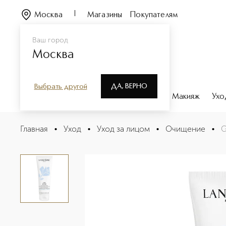
Москва
Магазины
Покупателям
Ваш город
Москва
ДА, ВЕРНО
Выбрать другой
Каталог
Бренды
Парфюмерия
Макияж
Ухо
Gel Eclat Гель для умывания
Главная
•
Уход
•
Уход за лицом
•
Очищение
•
G
Описание
Характеристики