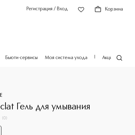
Регистрация / Вход
Корзина
Бьюти-сервисы
Моя система ухода
Акции
Театр
E
clat Гель для умывания
(
0
)