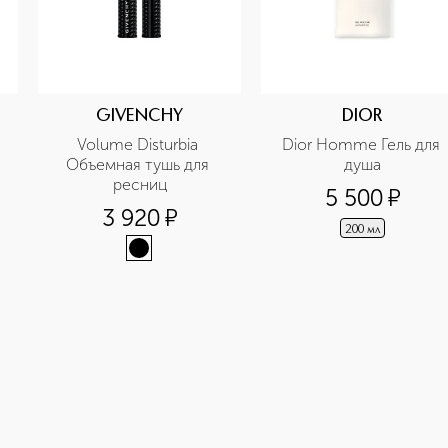
GIVENCHY
DIOR
Volume Disturbia 
Dior Homme Гель для 
Объемная тушь для 
душа
ресниц
5 500
¤
3 920
¤
200 мл