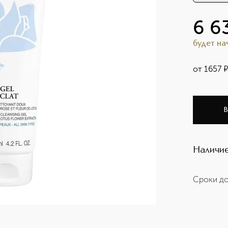
6 6
будет н
от
1657
В
Наличие
Сроки до