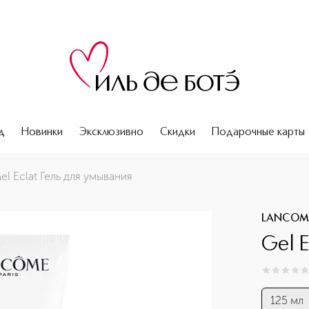
д
Новинки
Эксклюзивно
Скидки
Подарочные карты
el Eclat Гель для умывания
LANCOM
Gel E
0
из
5
0
125 мл