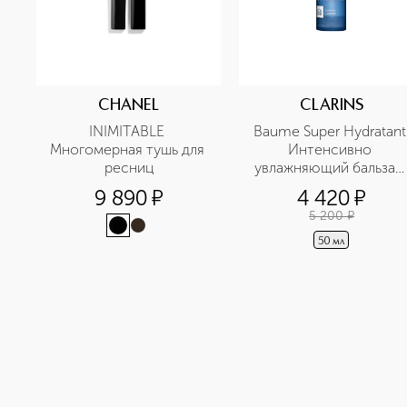
CHANEL
CLARINS
INIMITABLE 
Baume Super Hydratant 
Многомерная тушь для 
Интенсивно 
ресниц
увлажняющий бальзам 
для лица
9 890
¤
4 420
¤
5 200
¤
50 мл