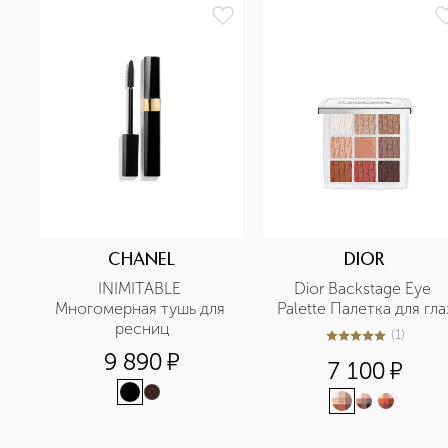
CHANEL
DIOR
INIMITABLE 
Dior Backstage Eye 
Многомерная тушь для 
Palette Палетка для гла
ресниц
(
1
)
5
из
5
1
9 890
¤
7 100
¤