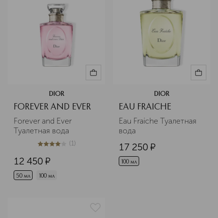
DIOR
DIOR
FOREVER AND EVER
EAU FRAICHE
Forever and Ever 
Eau Fraiche Туалетная 
Туалетная вода
вода
(
1
)
17 250
¤
4
из
5
1
12 450
¤
100 мл
50 мл
100 мл