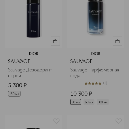
DIOR
DIOR
SAUVAGE
SAUVAGE
Sauvage Дезодорант-
Sauvage Парфюмерная 
спрей
вода
(
1
)
5 300
¤
5
из
5
1
10 300
¤
150 мл
30 мл
60 мл
100 мл