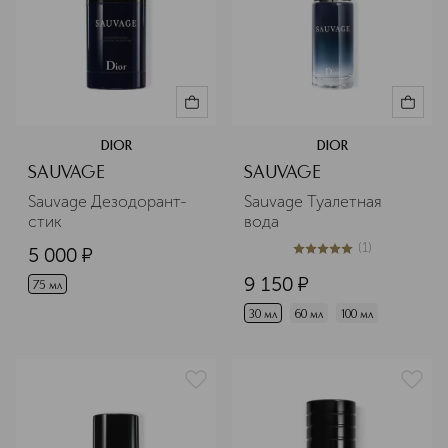
DIOR
DIOR
SAUVAGE
SAUVAGE
Sauvage Дезодорант-
Sauvage Туалетная 
стик
вода
(
1
)
5 000
¤
5
из
5
1
9 150
¤
75 мл
30 мл
60 мл
100 мл