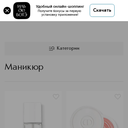
Удобный онлайн-шоппинг
Скачать
Получите бонусы за первую 
установку приложения!
DIOR средства для маникю
Категории
Маникюр