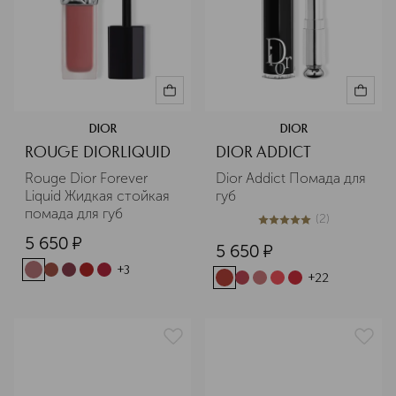
DIOR
DIOR
ROUGE DIORLIQUID
DIOR ADDICT
Rouge Dior Forever 
Dior Addict Помада для 
Liquid Жидкая стойкая 
губ
помада для губ
(
2
)
5
из
5
2
5 650
¤
5 650
¤
+
3
+
22