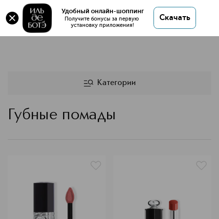
Удобный онлайн-шоппинг
Скачать
Получите бонусы за первую 
установку приложения!
DIOR помада для губ
Категории
Губные помады