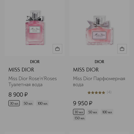
DIOR
DIOR
MISS DIOR
MISS DIOR
Miss Dior Rose'n'Roses 
Miss Dior Парфюмерная 
Туалетная вода
вода
(
4
)
8 900
¤
5
из
5
4
9 950
¤
30 мл
50 мл
100 мл
30 мл
50 мл
100 мл
150 мл