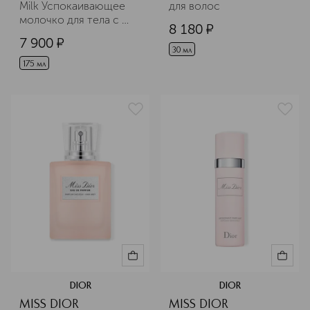
Milk Успокаивающее 
для волос
молочко для тела с 
8 180
¤
розовым воском
7 900
¤
30 мл
175 мл
DIOR
DIOR
MISS DIOR
MISS DIOR