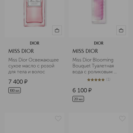
DIOR
DIOR
MISS DIOR
MISS DIOR
Miss Dior Освежающее 
Miss Dior Blooming 
сухое масло с розой 
Bouquet Туалетная 
для тела и волос
вода с роликовым 
аппликатором
(
1
)
7 400
¤
5
из
5
1
6 100
¤
100 мл
20 мл