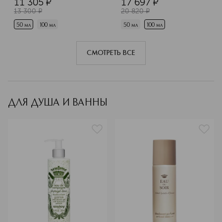
11 305
¤
17 697
¤
13 300
¤
20 820
¤
50 мл
100 мл
50 мл
100 мл
СМОТРЕТЬ ВСЕ
ДЛЯ ДУША И ВАННЫ