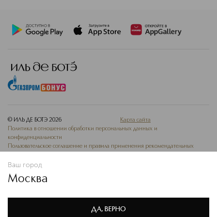
© ИЛЬ ДЕ БОТЭ
2026
Карта сайта
Политика в отношении обработки персональных данных и
конфиденциальности
Пользовательское соглашение и правила применения рекомендательных
технологий
Ведомость СОУТ
Ваш город
Москва
Мы используем cookie-файлы и сервисы веб-аналитики. Они
необходимы для улучшения работы сайта. Подробнее –
OK
в
Политике конфиденциальности
ДА, ВЕРНО