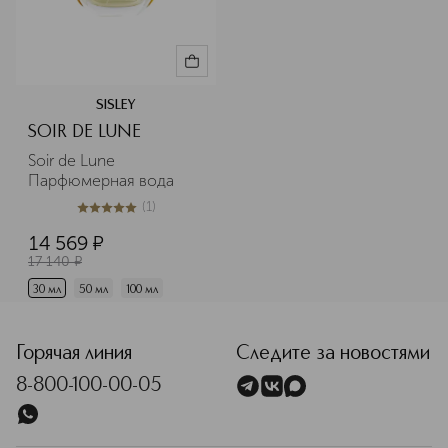
SISLEY
SOIR DE LUNE
Soir de Lune 
Парфюмерная вода
(
1
)
5
из
5
1
14 569
¤
17 140
¤
30 мл
50 мл
100 мл
Горячая линия
Следите за новостями
8-800-100-00-05