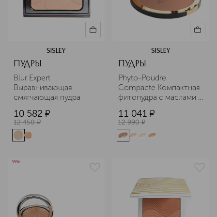
SISLEY
SISLEY
ПУДРЫ
ПУДРЫ
Blur Expert 
Phyto-Poudre 
Выравнивающая 
Compacte Компактная 
смягчающая пудра
фитопудра с маслами 
какао, купуасу и манго
10 582
¤
11 041
¤
12 450
¤
12 990
¤
-35%