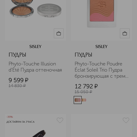
SISLEY
SISLEY
ПУДРЫ
ПУДРЫ
Phyto-Touche Illusion 
Phyto-Touche Poudre 
d'Été Пудра оттеночная
Éclat Soleil Trio Пудра 
бронзирующая с тремя 
9 599
¤
оттенками
12 792
¤
14 830
¤
15 050
¤
-35%
ДОСТАВИМ ЗА 3 ЧАСА