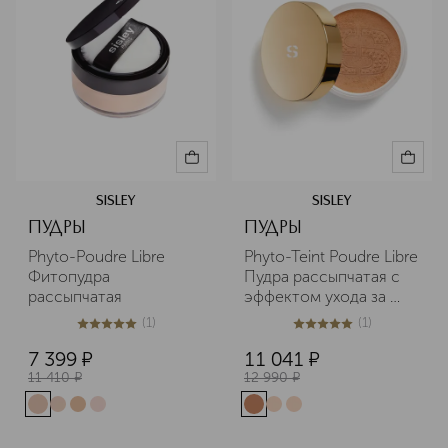
SISLEY
SISLEY
ПУДРЫ
ПУДРЫ
Phyto-Poudre Libre 
Phyto-Teint Poudre Libre 
Фитопудра 
Пудра рассыпчатая с 
рассыпчатая
эффектом ухода за 
кожей
(
1
)
(
1
)
5
из
5
1
5
из
5
1
7 399
¤
11 041
¤
11 410
¤
12 990
¤