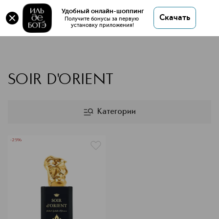
Удобный онлайн-шоппинг
Скачать
Получите бонусы за первую 
установку приложения!
SISLEY
SOIR D'ORIENT
Категории
-25%