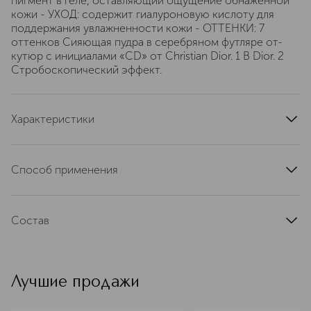
пигмент в геле, оставляющий ощущение обнаженной
кожи - УХОД: содержит гиалуроновую кислоту для
поддержания увлажненности кожи - ОТТЕНКИ: 7
оттенков Сияющая пудра в серебряном футляре от-
кутюр с инициалами «CD» от Christian Dior. 1 В Dior. 2
Стробоскопический эффект.
Характеристики
тип кожи
для всех типов
страна производства
Италия
Способ применения
текстура
компактная
Нанесите на лицо или тело с помощью пальцев или
артикул
E000000091
кисти, точечно на скулы, переносицу и зону декольте.
Состав
Чтобы усилить интенсивность хайлайтера, используйте
его в сочетании с фиксирующим спреем Dior Forever
MICA , CETEARYL ETHYLHEXANOATE , SILICA ,
Perfect Fix: просто распылите его на кисть перед
GLYCERIN , HYDROLYZED RICE PROTEIN , CAPRYLYL
нанесением хайлайтера.
GLYCOL , ETHYLHEXYLGLYCERIN , IRIS FLORENTINA
Лучшие продажи
ROOT EXTRACT , AQUA (WATER) , SODIUM
ISOSTEARATE , SQUALANE , POLYSORBATE 20 , PARFUM