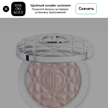
Удобный онлайн-шоппинг
Скачать
Получите бонусы за первую 
установку приложения!
Dior Forever Glow Luminizer Хайлайтер для лица
Описание
Характеристики