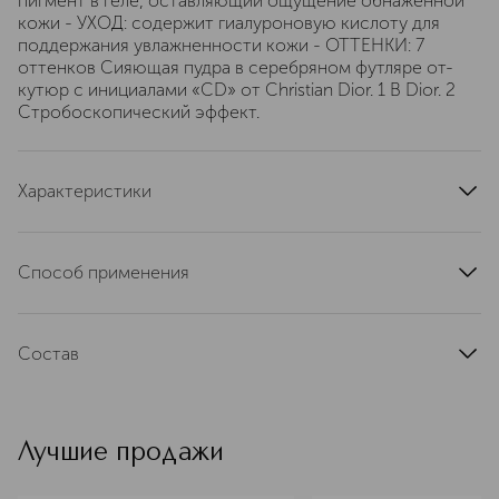
пигмент в геле, оставляющий ощущение обнаженной
кожи - УХОД: содержит гиалуроновую кислоту для
поддержания увлажненности кожи - ОТТЕНКИ: 7
оттенков Сияющая пудра в серебряном футляре от-
кутюр с инициалами «CD» от Christian Dior. 1 В Dior. 2
Стробоскопический эффект.
Характеристики
тип кожи
для всех типов
страна производства
Италия
Способ применения
текстура
компактная
Нанесите на лицо или тело с помощью пальцев или
артикул
E000000097
кисти, точечно на скулы, переносицу и зону декольте.
Состав
Чтобы усилить интенсивность хайлайтера, используйте
его в сочетании с фиксирующим спреем Dior Forever
MICA , CETEARYL ETHYLHEXANOATE , SILICA ,
Perfect Fix: просто распылите его на кисть перед
GLYCERIN , HYDROLYZED RICE PROTEIN , CAPRYLYL
нанесением хайлайтера.
GLYCOL , ETHYLHEXYLGLYCERIN , IRIS FLORENTINA
Лучшие продажи
ROOT EXTRACT , AQUA (WATER) , SODIUM
ISOSTEARATE , SQUALANE , POLYSORBATE 20 , PARFUM