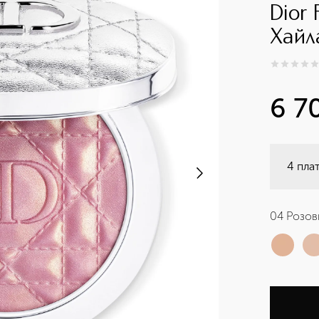
Dior 
Хайл
0
из
5
0
6 7
4 пла
04 Розов