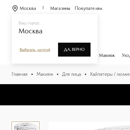
Москва
Магазины
Покупателям
Ваш город
Москва
ДА, ВЕРНО
Выбрать другой
Каталог
Бренды
Парфюмерия
Макияж
Ухо
Dior Forever Glow Luminizer Хайлайтер для лица
Главная
•
Макияж
•
Для лица
•
Хайлатеры / люми
Описание
Характеристики