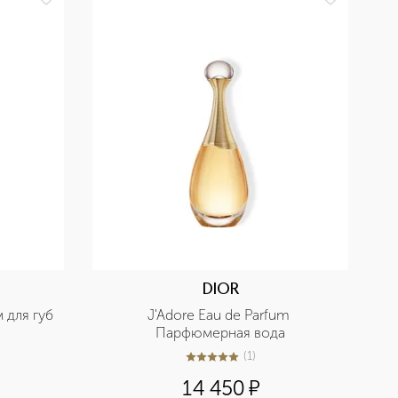
DIOR
м для губ
J'Adore Eau de Parfum 
Парфюмерная вода
(
1
)
5
из
5
1
14 450
¤