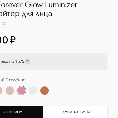
Forever Glow Luminizer
айтер для лица
(
0
)
00
¤
тежа по
1675
ый Стробинг
В КОРЗИНУ
КУПИТЬ СЕЙЧАС