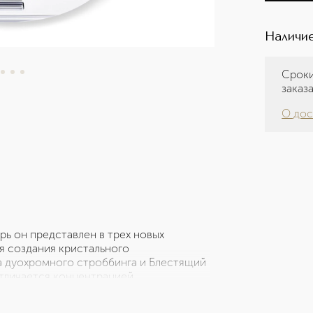
Наличие
Сроки
заказ
О дос
рь он представлен в трех новых
я создания кристального
 дуохромного строббинга и Блестящий
отличается концентрацией
ием в прозрачной гелевой основе. Она
м виде.1 - ФИНИШИ: Сияющий,