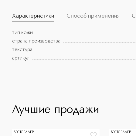
Мерцающий и Блестящий - СТОЙКОСТЬ: стойкий - Т
пигмент в геле, оставляющий ощущение обнаженной 
кислоту для поддержания увлажненности кожи - ОТТЕ
Характеристики
Способ применения
С
серебряном футляре от-кутюр с инициалами «CD» от Chri
Стробоскопический эффект.
тип кожи
страна производства
текстура
артикул
Лучшие продажи
БЕСТСЕЛЛЕР
БЕСТСЕЛЛЕР