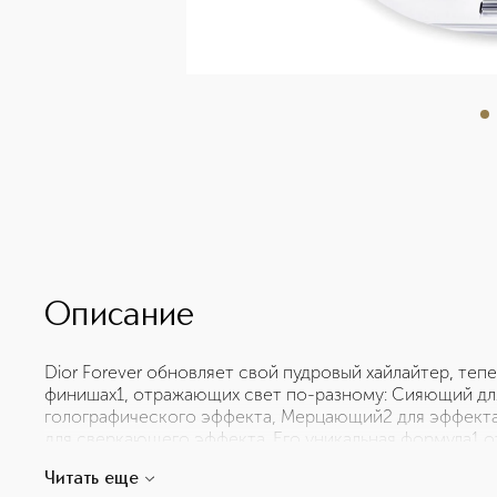
Описание
Dior Forever обновляет свой пудровый хайлайтер, тепе
финишах1, отражающих свет по-разному: Сияющий дл
голографического эффекта, Мерцающий2 для эффекта
для сверкающего эффекта. Его уникальная формула1 
перламутровых микропигментов с едва заметным сиян
Читать еще
легко сливается с кожей и рассеивает свет в чисто