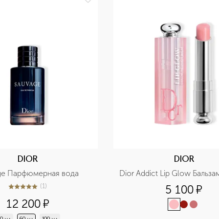
DIOR
DIOR
ge Парфюмерная вода
Dior Addict Lip Glow Бальза
(
1
)
5 100
¤
5
из
5
1
12 200
¤