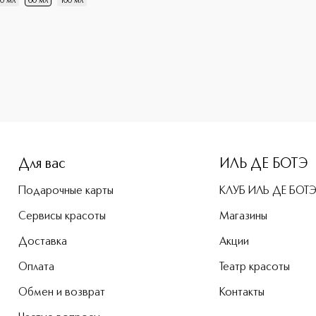
0 мл
60 мл
100 мл
-height: 107%; color: #00b0f0;">Dior Forever Glow Luminize
Для вас
ИЛЬ ДЕ БОТЭ
Подарочные карты
КЛУБ ИЛЬ ДЕ БОТ
Сервисы красоты
Магазины
Доставка
Акции
Оплата
Театр красоты
Обмен и возврат
Контакты