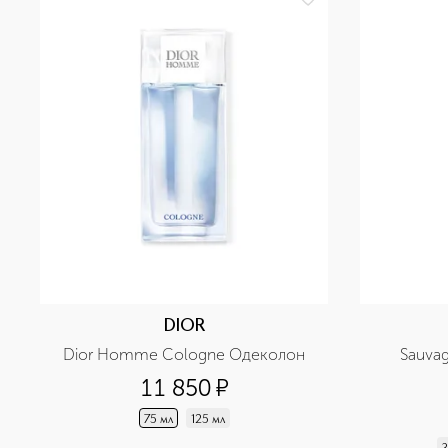
DIOR
Dior Homme Cologne Одеколон
Sauva
11 850
¤
75 мл
125 мл