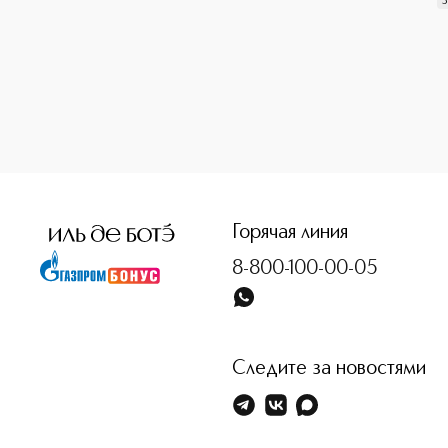
3
<p class="MsoNormal"><span style="font-size: 12.0pt; line
Горячая линия
8-800-100-00-05
Следите за новостями