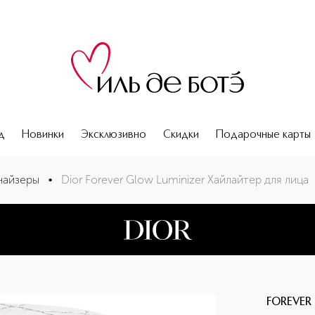
д
Новинки
Эксклюзивно
Скидки
Подарочные карты
найзеры
•
Dior Forever Glow Luminizer Хайлайтер для лица
FOREVER