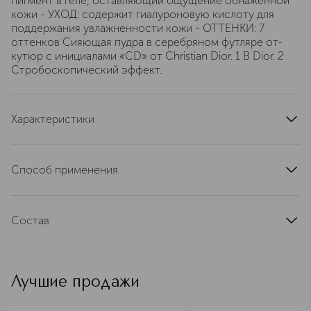
пигмент в геле, оставляющий ощущение обнаженной
кожи - УХОД: содержит гиалуроновую кислоту для
поддержания увлажненности кожи - ОТТЕНКИ: 7
оттенков Сияющая пудра в серебряном футляре от-
кутюр с инициалами «CD» от Christian Dior. 1 В Dior. 2
Стробоскопический эффект.
Характеристики
тип кожи
для всех типов
страна производства
Италия
Способ применения
текстура
компактная
Нанесите на лицо или тело с помощью пальцев или
артикул
E000000092
кисти, точечно на скулы, переносицу и зону декольте.
Состав
Чтобы усилить интенсивность хайлайтера, используйте
его в сочетании с фиксирующим спреем Dior Forever
MICA , CETEARYL ETHYLHEXANOATE , SILICA ,
Perfect Fix: просто распылите его на кисть перед
GLYCERIN , HYDROLYZED RICE PROTEIN , CAPRYLYL
нанесением хайлайтера.
GLYCOL , ETHYLHEXYLGLYCERIN , IRIS FLORENTINA
Лучшие продажи
ROOT EXTRACT , AQUA (WATER) , SODIUM
ISOSTEARATE , SQUALANE , POLYSORBATE 20 , PARFUM