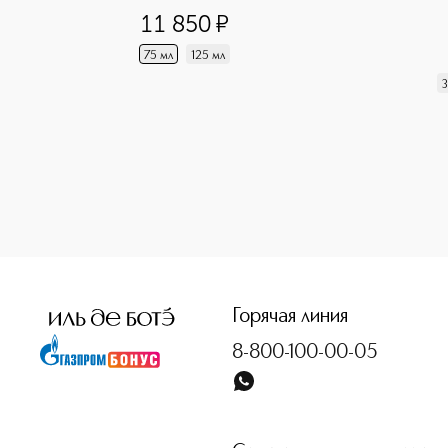
11 850
¤
75 мл
125 мл
3
<p class="MsoNormal"><span style="font-size: 12.0pt; line
Горячая линия
8-800-100-00-05