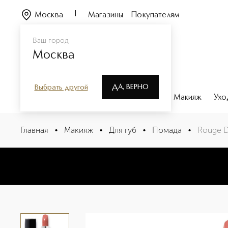
Москва
Магазины
Покупателям
Ваш город
Москва
ДА, ВЕРНО
Выбрать другой
Каталог
Бренды
Парфюмерия
Макияж
Ухо
Rouge Dior Помада для губ с сатиновым финишем
Главная
•
Макияж
•
Для губ
•
Помада
•
Rouge D
Описание
Характеристики