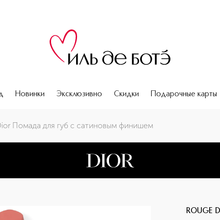
д
Новинки
Эксклюзивно
Скидки
Подарочные карты
ior Помада для губ с сатиновым финишем
ROUGE D