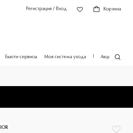
Регистрация / Вход
Корзина
Бьюти-сервисы
Моя система ухода
Акции
Театр
IOR