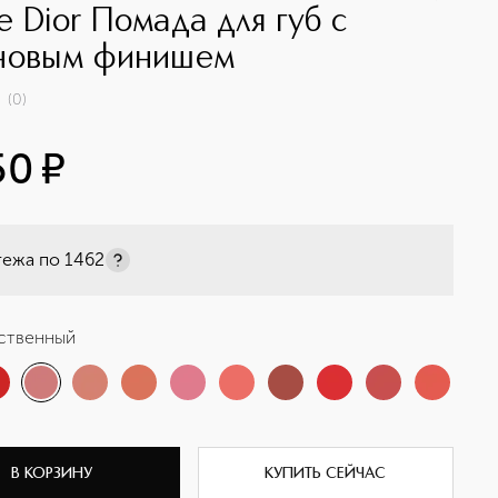
e Dior Помада для губ с
новым финишем
(
0
)
50
¤
тежа по
1462
ственный
В КОРЗИНУ
КУПИТЬ СЕЙЧАС