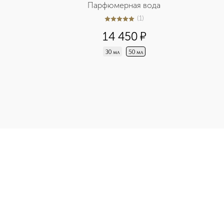
Парфюмерная вода
(
1
)
5
из
5
1
14 450
¤
30 мл
50 мл
 с сатиновым финишем приобретайте в нашем интернет-магази
Э