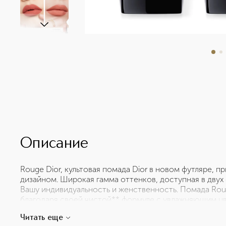
Описание
Rouge Dior, культовая помада Dior в новом футляре, 
дизайном. Широкая гамма оттенков, доступная в двух
Вашу индивидуальность и женственность. Помада Rou
благодаря своей чистой** формуле с увлажняющим ц
аксессуар от-кутюр в стиле Dior. Новая помада Rouge
Читать еще
«каннаж» и серебристым логотипом CD. Ее магнитный