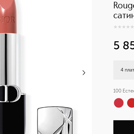
Roug
сати
0
из
5
0
5 8
4 пла
100 Есте