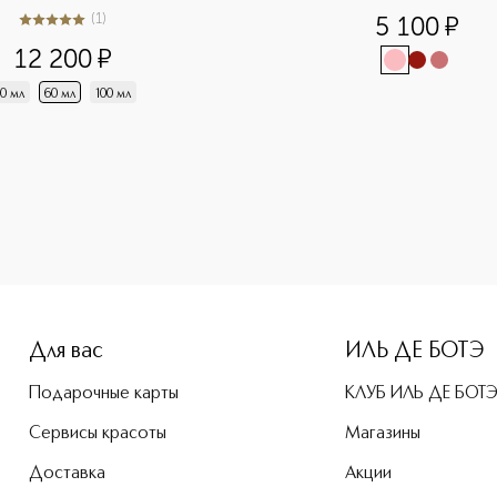
(
1
)
5 100
¤
5
из
5
1
12 200
¤
0 мл
60 мл
100 мл
-height: 107%; color: #00b0f0;">Rouge Dior Помада для губ
Для вас
ИЛЬ ДЕ БОТЭ
Подарочные карты
КЛУБ ИЛЬ ДЕ БОТ
Сервисы красоты
Магазины
Доставка
Акции