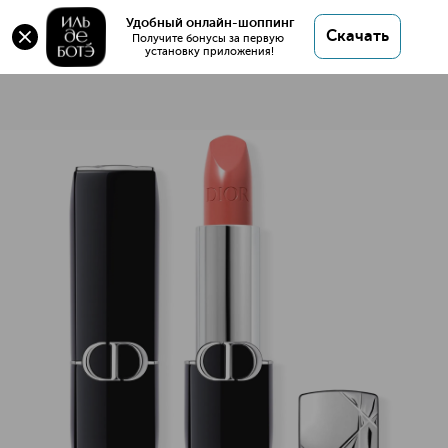
Удобный онлайн-шоппинг
Скачать
Получите бонусы за первую 
установку приложения!
Rouge Dior Помада для губ с сатиновым финишем
Описание
Характеристики