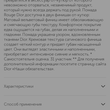
превратился в аксессуар от-кутюр от которого
невозможно оторваться, незаменимый продукт,
который нужно всегда держать под рукой. Помада
Rouge Dior доступна в двух финишах от-кутюр:
Матовый вельветовый финиш имеет обволакивающую
и смягчающую губы текстуру. Комфортное покрытие
едва ощущается на губах, делая их наполненными и
гладкими. Помада украшена узором, вдохновленным
тканями Dior. Кремовая текстура сатинового финиша
создает четкий контур и придает губам насыщенный
цвет. Они выглядят эластичными и наполненными,
приобретают интенсивное сияние и мягкость. *
Самостоятельня оценка. 31 участник ** Для получения
дополнительной информации посетите страницу сайта
Dior «Наши обязательства».
Характеристики
тип кожи
для всех типов
область применения
губы
Способ применения
тип продукта
помада