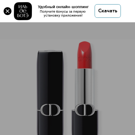
Удобный онлайн-шоппинг
Скачать
Получите бонусы за первую 
установку приложения!
Rouge Dior Помада для губ с сатиновым финишем
Описание
Характеристики