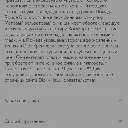
превратился в аксессуар от-кутюр от которого
невозможно оторваться, незаменимый продукт,
который нужно всегда держать под рукой. Помада
Rouge Dior доступна в двух финишах от-кутюр:
Матовый вельветовый финиш имеет обволакивающую
и смягчающую губы текстуру. Комфортное покрытие
едва ощущается на губах, делая их наполненными и
гладкими. Помада украшена узором, вдохновленным
тканями Dior. Кремовая текстура сатинового финиша
создает четкий контур и придает губам насыщенный
цвет. Они выглядят эластичными и наполненными,
приобретают интенсивное сияние и мягкость. *
Самостоятельная оценка. 31 участник ** Для
получения дополнительной информации посетите
страницу сайта Dior «Наши обязательства».
Характеристики
область применения
губы
тип кожи
для всех типов
Способ применения
тип продукта
помада