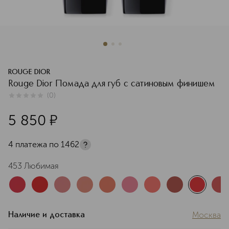
ROUGE DIOR
Rouge Dior Помада для губ с сатиновым финишем
(
0
)
0
из
5
0
5 850
¤
4 платежа по
1462
453 Любимая
Москва
Наличие и доставка