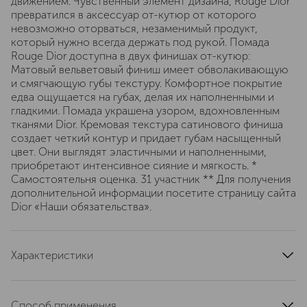
движением. Чувственный элемент дизайна, Rouge Dior
превратился в аксессуар от-кутюр от которого
невозможно оторваться, незаменимый продукт,
который нужно всегда держать под рукой. Помада
Rouge Dior доступна в двух финишах от-кутюр:
Матовый вельветовый финиш имеет обволакивающую
и смягчающую губы текстуру. Комфортное покрытие
едва ощущается на губах, делая их наполненными и
гладкими. Помада украшена узором, вдохновленным
тканями Dior. Кремовая текстура сатинового финиша
создает четкий контур и придает губам насыщенный
цвет. Они выглядят эластичными и наполненными,
приобретают интенсивное сияние и мягкость. *
Самостоятельня оценка. 31 участник ** Для получения
дополнительной информации посетите страницу сайта
Dior «Наши обязательства».
Характеристики
тип кожи
для всех типов
область применения
губы
Способ применения