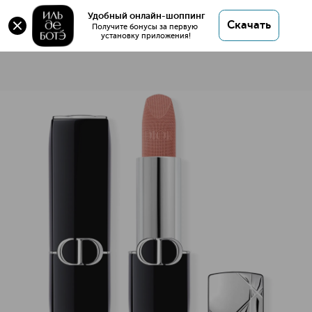
Удобный онлайн-шоппинг
Скачать
Получите бонусы за первую 
установку приложения!
Rouge Dior Помада для губ с вельветовым финишем
Описание
Характеристики