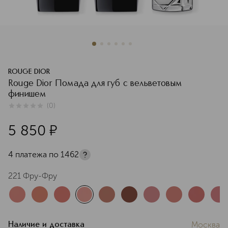
ROUGE DIOR
Rouge Dior Помада для губ с вельветовым
финишем
(
0
)
0
из
5
0
5 850
¤
4 платежа по
1462
221 Фру-Фру
Москва
Наличие и доставка