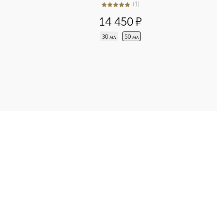
(
1
)
5
из
5
1
14 450
¤
30 мл
50 мл
 с вельветовым финишем приобретайте в нашем интернет-мага
Э