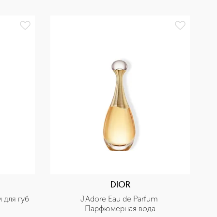
БЕ
DIOR
м для губ
J'Adore Eau de Parfum 
Парфюмерная вода