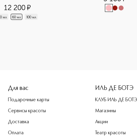
12 200
¤
0 мл
60 мл
100 мл
-height: 107%; color: #00b0f0;">Rouge Dior Помада для губ
Для вас
ИЛЬ ДЕ БОТЭ
Подарочные карты
КЛУБ ИЛЬ ДЕ БОТ
Сервисы красоты
Магазины
Доставка
Акции
Оплата
Театр красоты