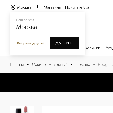
Москва
Магазины
Покупателям
Ваш город
Москва
ДА, ВЕРНО
Выбрать другой
Каталог
Бренды
Парфюмерия
Макияж
Ухо
Rouge Dior Помада для губ с вельветовым финишем
Главная
•
Макияж
•
Для губ
•
Помада
•
Rouge D
Описание
Характеристики