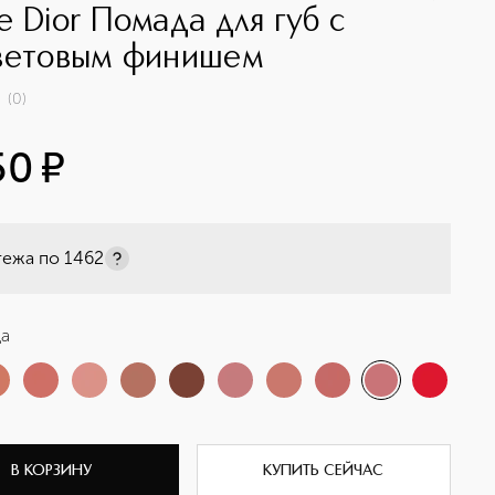
e Dior Помада для губ с
ветовым финишем
(
0
)
50
¤
тежа по
1462
ца
В КОРЗИНУ
КУПИТЬ СЕЙЧАС