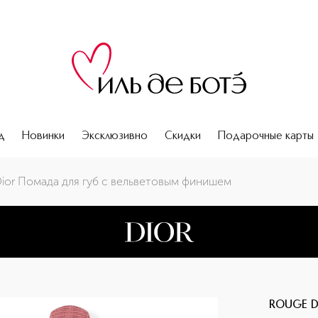
д
Новинки
Эксклюзивно
Скидки
Подарочные карты
ior Помада для губ с вельветовым финишем
ROUGE D