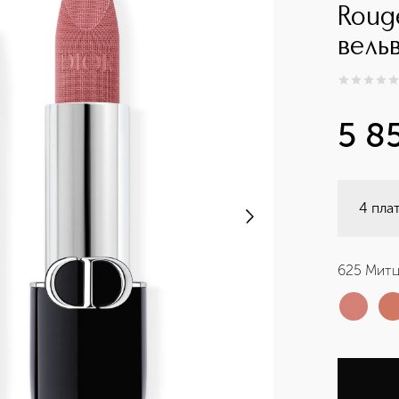
Roug
вель
0
из
5
0
5 8
4 пла
625 Мит