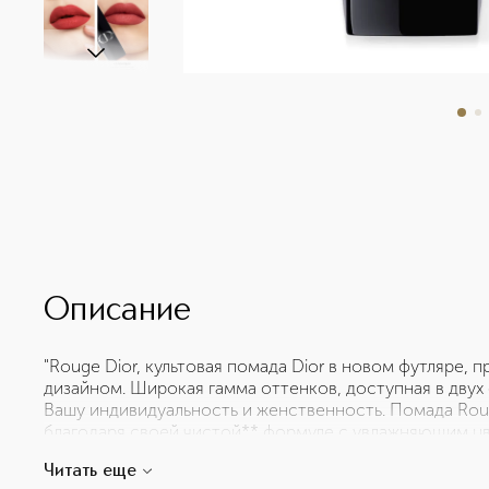
Описание
"Rouge Dior, культовая помада Dior в новом футляре,
дизайном. Широкая гамма оттенков, доступная в двух
Вашу индивидуальность и женственность. Помада Rou
благодаря своей чистой** формуле с увлажняющим ц
аксессуар от-кутюр в стиле Dior. Новая помада Rouge
Читать еще
«каннаж» и серебристым логотипом CD. Ее магнитный