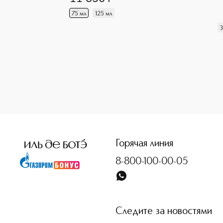
75 мл
125 мл
3
<p class="MsoNormal"><span style="font-size: 12.0pt; line
Горячая линия
8-800-100-00-05
Следите за новостями