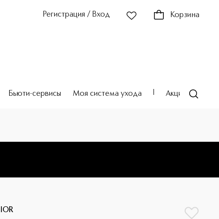
Регистрация / Вход
Корзина
Бьюти-сервисы
Моя система ухода
Акции
Театр
IOR