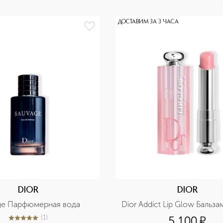
ДОСТАВИМ ЗА 3 ЧАСА
DIOR
DIOR
ge Парфюмерная вода
Dior Addict Lip Glow Бальза
(
1
)
5 100
¤
5
из
5
1