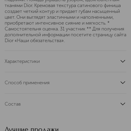
тканями Dior. Кремовая текстура сатинового финиша
создает четкий контур и придает губам насыщенный
цвет. Они выглядят эластичными и наполненными,
приобретают интенсивное сияние и мягкость. *
Самостоятельня оценка. 31 участник ** Для получения
дополнительной информации посетите страницу сайта
Dior «Наши обязательства».
Характеристики
тип кожи
для всех типов
область применения
губы
Способ применения
тип продукта
помада
Небольшое количество помады аккуратно нанести на
цвет
розовый
губы
текстура
Состав
кремовая
артикул
C035600558
DIMETHICONE • HYDROGENATED POLYDECENE •
OCTYLDODECANOL • SYNTHETIC WAX •
DIMETHICONE/VINYL DIMETHICONE CROSSPOLYMER •
Лучшие продажи