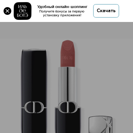
Удобный онлайн-шоппинг
Скачать
Получите бонусы за первую 
установку приложения!
Rouge Dior Помада для губ с вельветовым финишем
Описание
Характеристики