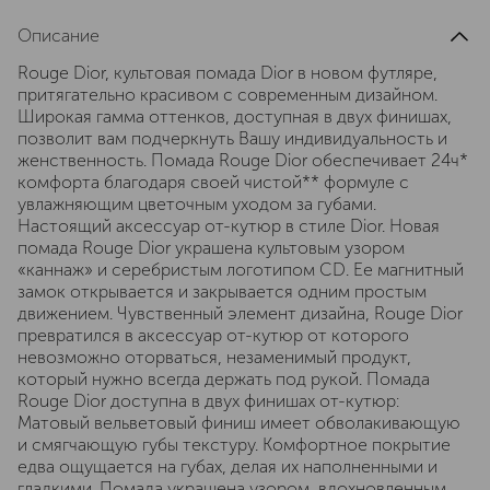
Описание
Rouge Dior, культовая помада Dior в новом футляре,
притягательно красивом с современным дизайном.
Широкая гамма оттенков, доступная в двух финишах,
позволит вам подчеркнуть Вашу индивидуальность и
женственность. Помада Rouge Dior обеспечивает 24ч*
комфорта благодаря своей чистой** формуле с
увлажняющим цветочным уходом за губами.
Настоящий аксессуар от-кутюр в стиле Dior. Новая
помада Rouge Dior украшена культовым узором
«каннаж» и серебристым логотипом CD. Ее магнитный
замок открывается и закрывается одним простым
движением. Чувственный элемент дизайна, Rouge Dior
превратился в аксессуар от-кутюр от которого
невозможно оторваться, незаменимый продукт,
который нужно всегда держать под рукой. Помада
Rouge Dior доступна в двух финишах от-кутюр:
Матовый вельветовый финиш имеет обволакивающую
и смягчающую губы текстуру. Комфортное покрытие
едва ощущается на губах, делая их наполненными и
гладкими. Помада украшена узором, вдохновленным