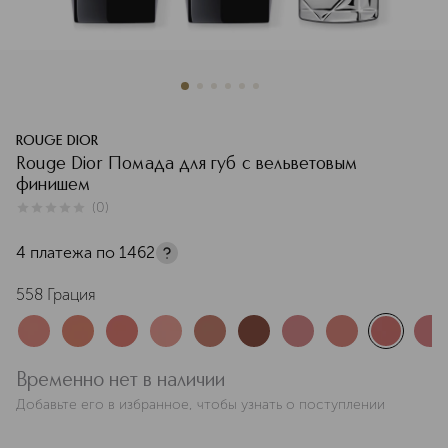
ROUGE DIOR
Rouge Dior Помада для губ с вельветовым
финишем
(
0
)
0
из
5
0
4 платежа по
1462
558 Грация
Временно нет в наличии
Добавьте его в избранное, чтобы узнать о поступлении