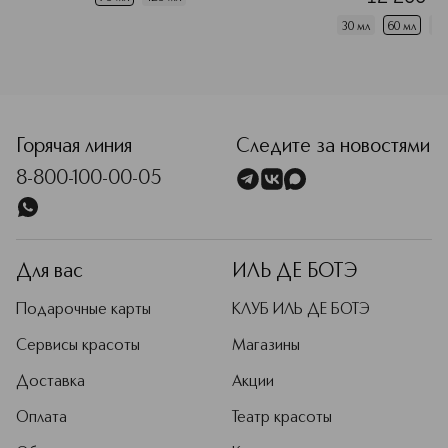
30 мл
60 мл
10
<p class="MsoNormal"><span style="font-size: 12.0pt; line
Горячая линия
Следите за новостями
8-800-100-00-05
Для вас
ИЛЬ ДЕ БОТЭ
Подарочные карты
КЛУБ ИЛЬ ДЕ БОТЭ
Сервисы красоты
Магазины
Доставка
Акции
Оплата
Театр красоты