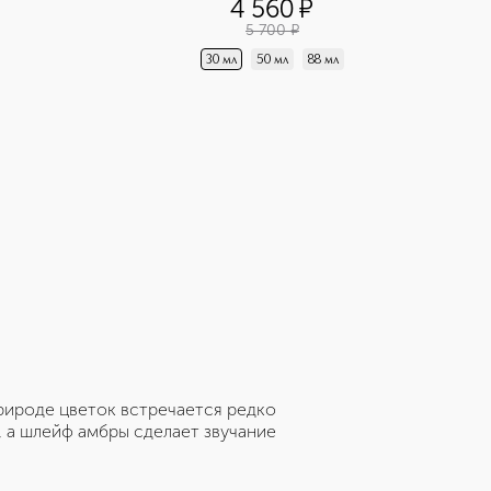
4 560
¤
5 700
¤
30 мл
50 мл
88 мл
рироде цветок встречается редко
, а шлейф амбры сделает звучание