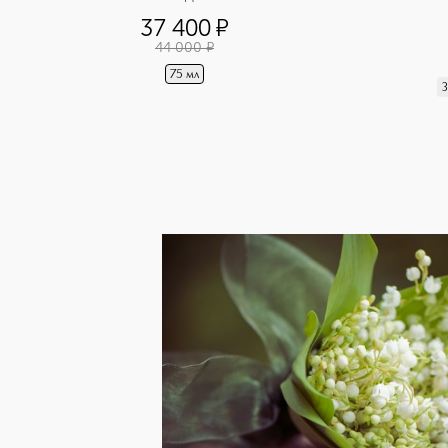
37 400
¤
44 000
¤
75 мл
3