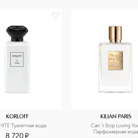
KORLOFF
KILIAN PARIS
HITE Туалетная вода
Сan`t Stop Loving You
Парфюмерная вод
8 720
¤