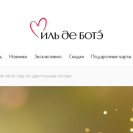
д
Новинки
Эксклюзивно
Скидки
Подарочные карты
я лета: гид по цветочным нотам
о цветочным нотам