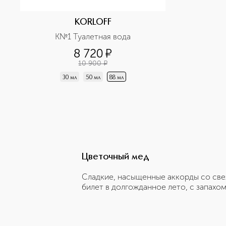
KORLOFF
K№1 Туалетная вода
8 720
¤
10 900
¤
30 мл
50 мл
88 мл
Цветочный мед
Сладкие, насыщенные аккорды со све
билет в долгожданное лето, с запахо