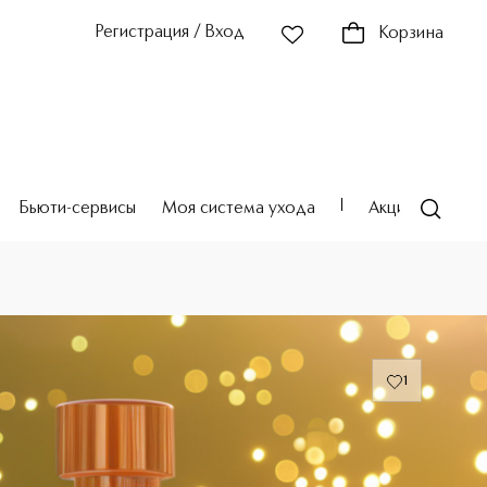
Регистрация / Вход
Корзина
Бьюти-сервисы
Моя система ухода
Акции
Театр
1