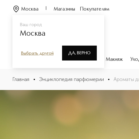
Москва
Магазины
Покупателям
Ваш город
Москва
ДА, ВЕРНО
Выбрать другой
Каталог
Бренды
Парфюмерия
Макияж
Ухо
Главная
•
Энциклопедия парфюмерии
•
Ароматы дл
Ароматы для лета: гид п