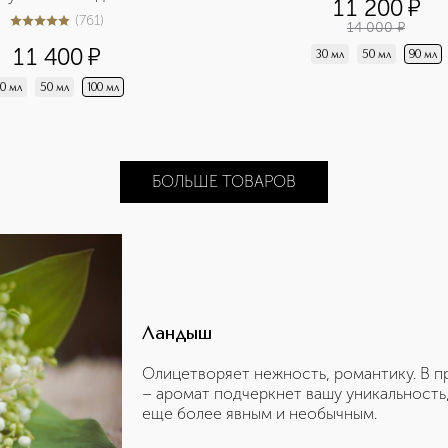
11 200
¤
(
761
)
14 000
¤
5
из
5
761
11 400
¤
30 мл
50 мл
90 мл
0 мл
50 мл
100 мл
БОЛЬШЕ ТОВАРОВ
Ландыш
Олицетворяет нежность, романтику. В п
– аромат подчеркнет вашу уникальность
еще более явным и необычным.