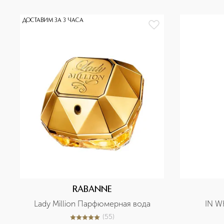
ДОСТАВИМ ЗА 3 ЧАСА
RABANNE
Lady Million Парфюмерная вода
IN W
(
55
)
5
из
5
55