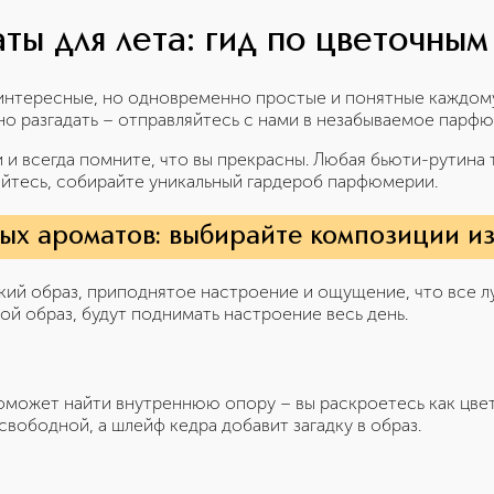
ты для лета: гид по цветочным
интересные, но одновременно простые и понятные каждом
но разгадать – отправляйтесь с нами в незабываемое парф
 и всегда помните, что вы прекрасны. Любая бьюти-рутина
яйтесь, собирайте уникальный гардероб парфюмерии.
ых ароматов: выбирайте композиции из
кий образ, приподнятое настроение и ощущение, что все л
ой образ, будут поднимать настроение весь день.
оможет найти внутреннюю опору – вы раскроетесь как цве
свободной, а шлейф кедра добавит загадку в образ.