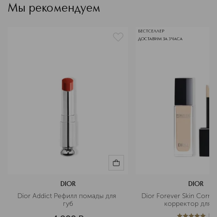
Мы рекомендуем
увлажнения.
БЕСТСЕЛЛЕР
ДОСТАВИМ ЗА 3 ЧАСА
DIOR
DIOR
Dior Addict Рефилл помады для 
Dior Forever Skin Corre
губ
корректор для л
(
1
)