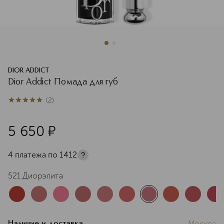
DIOR ADDICT
Dior Addict Помада для губ
(
2
)
5
из
5
2
5 650
¤
4 платежа по
1412
521 Диорэлита
Москва
Наличие и доставка