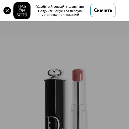
Удобный онлайн-шоппинг
Скачать
Получите бонусы за первую 
установку приложения!
Dior Addict Помада для губ
Описание
Характеристики