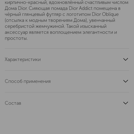
кирпично-красный, вдохновлённый счастливым числом
Дома Dior. Сияющая помада Dior Addict помещена в
чёрный глянцевый футляр с логотипом Dior Oblique
(отсылка к модным творениям Дома), увенчанный
серебристой жемчужиной. Такой изысканный
аксессуар является воплощением элегантности и
простоты.
Характеристики
тип кожи
для всех типов
область применения
губы
Способ применения
тип продукта
помада
1. Подготовьте и отшелушите губы с помощью скраба
цвет
красный
для губ Lip Sugar Scrub, а затем удалите излишки
текстура
Состав
кремовая
средства. 2. Увлажните губы и увеличьте их объем с
помощью сыворотки Dior Addict Lip Maximizer Serum. 3.
эффект
сияние, увлажнение
Содержит увлажняющий цветочный воск жасмина
Нанесите два слоя помады Dior Addict, двигая от
артикул
C029100521
центра губ вверх к дуге Купидона, растушевывая по
углам, или наносите в любое удобное время одним
движением для получения ультраглянцевого цвета и