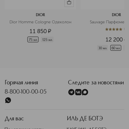
DIOR
DIOR
Dior Homme Cologne Одеколон
Sauvage Парфюмерн
(
1
)
11 850
¤
5
из
5
1
12 200
¤
75 мл
125 мл
30 мл
60 мл
10
<p class="MsoNormal"><span style="font-size: 12.0pt; line
Горячая линия
Следите за новостями
8-800-100-00-05
Для вас
ИЛЬ ДЕ БОТЭ