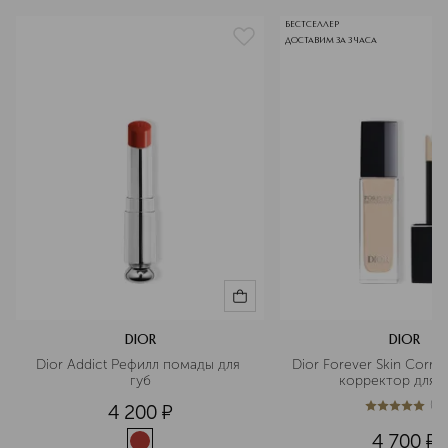
БЕСТСЕЛЛЕР
ДОСТАВИМ ЗА 3 ЧАСА
DIOR
DIOR
Dior Addict Рефилл помады для 
Dior Forever Skin Corre
губ
корректор для л
(
1
)
4 200
¤
5
из
5
1
4 700
¤