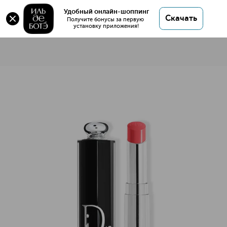
Удобный онлайн-шоппинг
Скачать
Получите бонусы за первую 
установку приложения!
Dior Addict Помада для губ
Описание
Характеристики