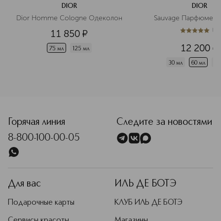
DIOR
DIOR
Dior Homme Cologne Одеколон
Sauvage Парфюмерн
(
1
)
11 850
¤
5
из
5
1
12 200
¤
75 мл
125 мл
30 мл
60 мл
10
<p class="MsoNormal"><span style="font-size: 12.0pt; line
Горячая линия
Следите за новостями
8-800-100-00-05
Для вас
ИЛЬ ДЕ БОТЭ
Подарочные карты
КЛУБ ИЛЬ ДЕ БОТЭ
Сервисы красоты
Магазины