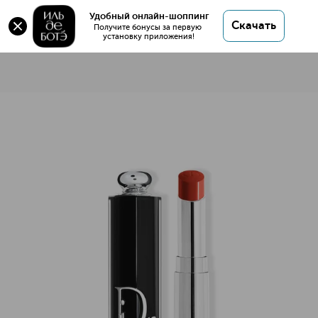
Удобный онлайн-шоппинг
Скачать
Получите бонусы за первую 
установку приложения!
Dior Addict Помада для губ
Описание
Характеристики