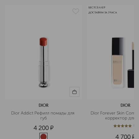
БЕСТСЕЛЛЕР
ДОСТАВИМ ЗА 3 ЧАСА
DIOR
DIOR
Dior Addict Рефилл помады для 
Dior Forever Skin Corre
губ
корректор для л
(
1
)
4 200
¤
5
из
5
1
4 700
¤