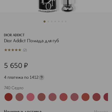
DIOR ADDICT
Dior Addict Помада для губ
(
2
)
5
из
5
2
5 650
¤
4 платежа по
1412
740 Седло
Москва
Наличие и доставка