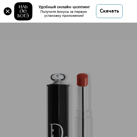
Удобный онлайн-шоппинг
Скачать
Получите бонусы за первую 
установку приложения!
Dior Addict Помада для губ
Описание
Характеристики