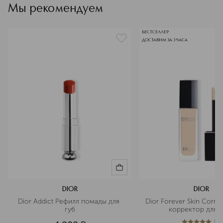
Мы рекомендуем
увлажнения.
БЕСТСЕЛЛЕР
ДОСТАВИМ ЗА 3 ЧАСА
DIOR
DIOR
Dior Addict Рефилл помады для 
Dior Forever Skin Corre
губ
корректор для л
(
1
)