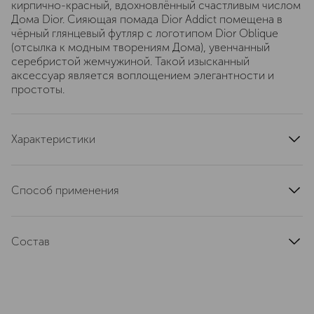
кирпично-красный, вдохновлённый счастливым числом
Дома Dior. Сияющая помада Dior Addict помещена в
чёрный глянцевый футляр с логотипом Dior Oblique
(отсылка к модным творениям Дома), увенчанный
серебристой жемчужиной. Такой изысканный
аксессуар является воплощением элегантности и
простоты.
Характеристики
тип кожи
для всех типов
область применения
губы
Способ применения
тип продукта
помада
1. Подготовьте и отшелушите губы с помощью скраба
цвет
красный
для губ Lip Sugar Scrub, а затем удалите излишки
текстура
Состав
кремовая
средства. 2. Увлажните губы и увеличьте их объем с
помощью сыворотки Dior Addict Lip Maximizer Serum. 3.
эффект
сияние, увлажнение
Содержит увлажняющий цветочный воск жасмина
Нанесите два слоя помады Dior Addict, двигая от
артикул
C029100740
центра губ вверх к дуге Купидона, растушевывая по
углам, или наносите в любое удобное время одним
движением для получения ультраглянцевого цвета и