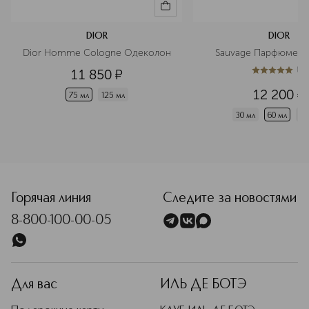
DIOR
DIOR
Dior Homme Cologne Одеколон
Sauvage Парфюмерн
(
1
)
11 850
¤
5
из
5
1
12 200
¤
75 мл
125 мл
30 мл
60 мл
10
<p class="MsoNormal"><span style="font-size: 12.0pt; line
Горячая линия
Следите за новостями
8-800-100-00-05
Для вас
ИЛЬ ДЕ БОТЭ