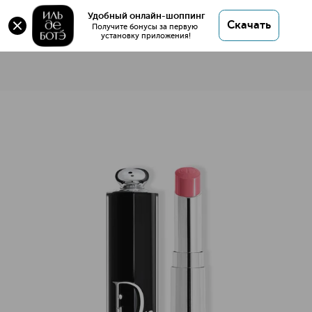
Удобный онлайн-шоппинг
Скачать
Получите бонусы за первую 
установку приложения!
Dior Addict Помада для губ
Описание
Характеристики