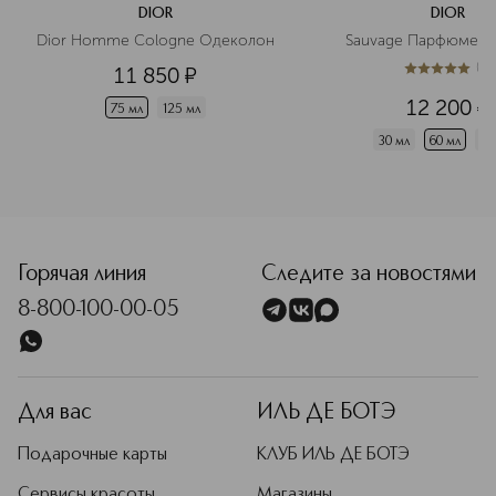
DIOR
DIOR
Dior Homme Cologne Одеколон
Sauvage Парфюмерн
(
1
)
11 850
¤
5
из
5
1
12 200
¤
75 мл
125 мл
30 мл
60 мл
10
<p class="MsoNormal"><span style="font-size: 12.0pt; line
Горячая линия
Следите за новостями
8-800-100-00-05
Для вас
ИЛЬ ДЕ БОТЭ
Подарочные карты
КЛУБ ИЛЬ ДЕ БОТЭ
Сервисы красоты
Магазины