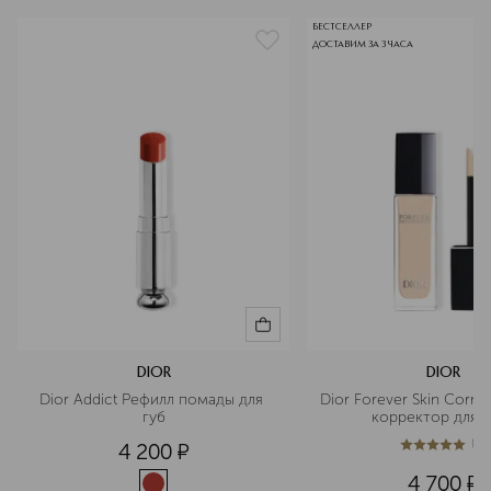
БЕСТСЕЛЛЕР
ДОСТАВИМ ЗА 3 ЧАСА
DIOR
DIOR
Dior Addict Рефилл помады для 
Dior Forever Skin Corre
губ
корректор для л
(
1
)
4 200
¤
5
из
5
1
4 700
¤