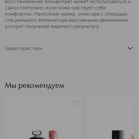
восстановления. Концентрат может использоваться и
самостоятельно, если кожа чувствует себя
комфортно. Нанесение крема -эликсира с помощью
специального аппликатора массажными движениями
ускорит получение видимого результата.
Характеристики
область применения
лицо
тип кожи
для всех типов
тип продукта
тональный крем
цвет
светло-розовый
Мы рекомендуем
текстура
кремовая
эффект
SPF-защита, матовый, выравнивание, сужение пор
артикул
C023500014