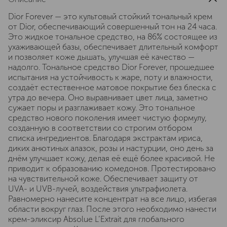
Dior Forever — это культовый стойкий тональный крем
от Dior, обеспечивающий совершенный тон на 24 часа.
Это жидкое тональное средство, на 86% состоящее из
ухаживающей базы, обеспечивает длительный комфорт
и позволяет коже дышать, улучшая её качество —
надолго. Тональное средство Dior Forever, прошедшее
испытания на устойчивость к жаре, поту и влажности,
создаёт естественное матовое покрытие без блеска с
утра до вечера. Оно выравнивает цвет лица, заметно
сужает поры и разглаживает кожу. Это тональное
средство нового поколения имеет чистую формулу,
созданную в соответствии со строгим отбором
списка ингредиентов. Благодаря экстрактам ириса,
диких анютиных алазок, розы и настурции, оно день за
днём улучшает кожу, делая её ещё более красивой. Не
приводит к образованию комедонов. Протестировано
на чувствительной коже. Обеспечивает защиту от
UVA- и UVB-лучей, воздействия ультрафиолета.
Равномерно нанесите концентрат на все лицо, избегая
области вокруг глаз. После этого необходимо нанести
крем-эликсир Absolue L’Extrait для глобального