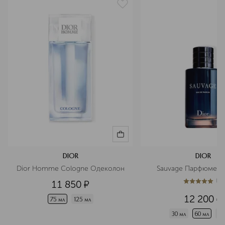
DIOR
DIOR
Dior Homme Cologne Одеколон
Sauvage Парфюмерн
(
1
)
11 850
¤
5
из
5
1
12 200
¤
75 мл
125 мл
30 мл
60 мл
10