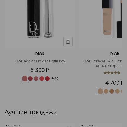
DIOR
DIOR
Dior Addict Помада для губ
Dior Forever Skin Corre
корректор для л
5 300
¤
(
1
)
5
из
5
1
+
23
4 700
¤
Лучшие продажи
БЕСТСЕЛЛЕР
БЕСТСЕЛЛЕР