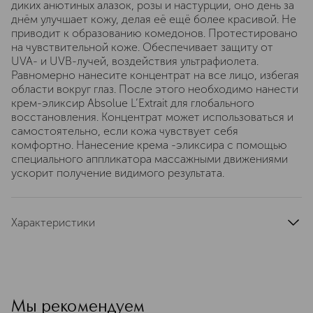
диких анютиных алазок, розы и настурции, оно день за
днём улучшает кожу, делая её ещё более красивой. Не
приводит к образованию комедонов. Протестировано
на чувствительной коже. Обеспечивает защиту от
UVA- и UVB-лучей, воздействия ультрафиолета.
Равномерно нанесите концентрат на все лицо, избегая
области вокруг глаз. После этого необходимо нанести
крем-эликсир Absolue L’Extrait для глобального
восстановления. Концентрат может использоваться и
самостоятельно, если кожа чувствует себя
комфортно. Нанесение крема -эликсира с помощью
специального аппликатора массажными движениями
ускорит получение видимого результата.
Характеристики
область применения
лицо
тип кожи
для всех типов
тип продукта
тональный крем
цвет
светло-розовый
Мы рекомендуем