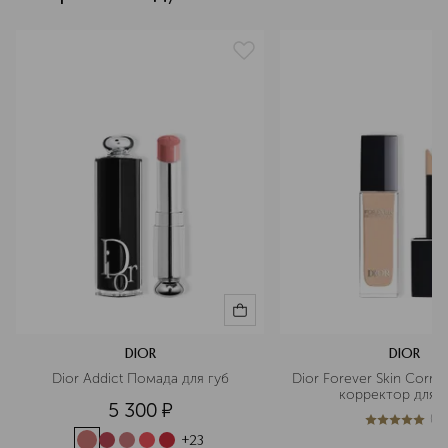
текстура
кремовая
эффект
SPF-защита, матовый, выравнивание, сужение пор
артикул
C023500025
DIOR
DIOR
Dior Addict Помада для губ
Dior Forever Skin Corre
корректор для л
5 300
¤
(
1
)
5
из
5
1
+
23