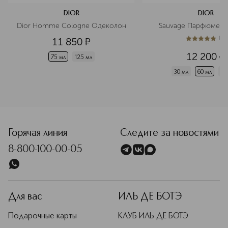
DIOR
DIOR
Dior Homme Cologne Одеколон
Sauvage Парфюмерн
(
1
)
11 850
¤
5
из
5
1
12 200
¤
75 мл
125 мл
30 мл
60 мл
10
<p class="MsoNormal"><span style="font-size: 12.0pt; line
Горячая линия
Следите за новостями
8-800-100-00-05
Для вас
ИЛЬ ДЕ БОТЭ
Подарочные карты
КЛУБ ИЛЬ ДЕ БОТЭ