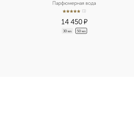
Парфюмерная вода
(
1
)
5
из
5
1
14 450
¤
30 мл
50 мл
ональный крем для лица приобретайте в нашем интернет-мага
Э