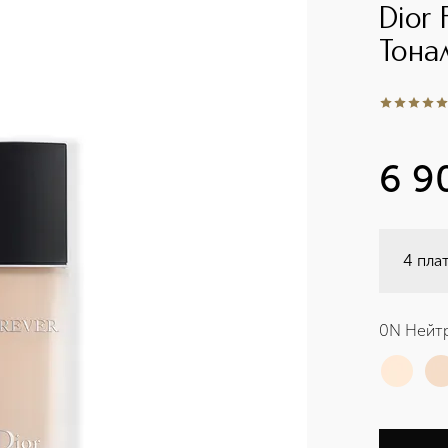
Dior
Тона
5
из
5
3
6 9
4 пла
0N Нейт