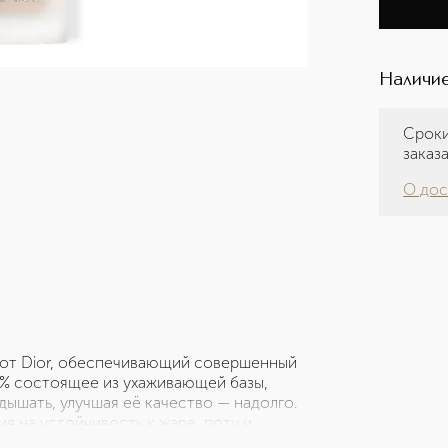
Наличие
Сроки
заказ
О дос
м от Dior, обеспечивающий совершенный
86% состоящее из ухаживающей базы,
ышать, улучшая её качество — надолго.
я на устойчивость к жаре, поту и
ез блеска с утра до вечера. Оно