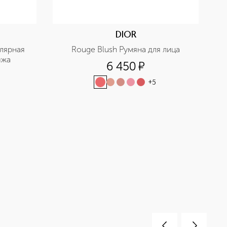
DIOR
лярная 
Rouge Blush Румяна для лица
яжа
6 450
¤
+
5