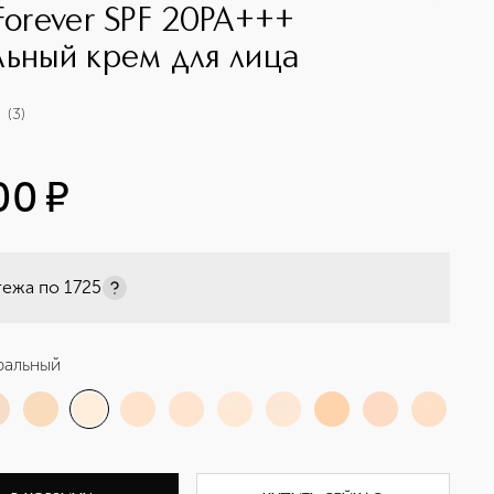
 Forever SPF 20PA+++
льный крем для лица
(
3
)
00
¤
тежа по
1725
ральный