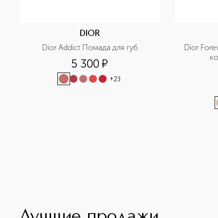
DIOR
Dior Addict Помада для губ
Dior Fore
ко
5 300
¤
+
23
Лучшие продажи