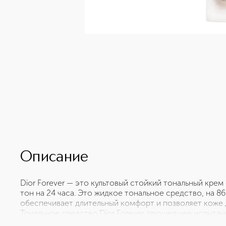
Описание
Dior Forever — это культовый стойкий тональный кре
тон на 24 часа. Это жидкое тональное средство, на 
обеспечивает длительный комфорт и позволяет коже д
Тональное средство Dior Forever, прошедшее испытани
влажности, создаёт естественное матовое покрытие б