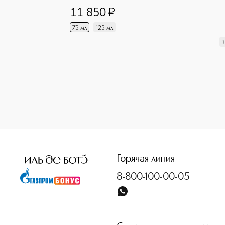
11 850
¤
75 мл
125 мл
3
<p class="MsoNormal"><span style="font-size: 12.0pt; line
Горячая линия
8-800-100-00-05