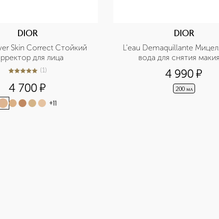
DIOR
DIOR
ver Skin Correct Стойкий 
L'eau Demaquillante Мицел
рректор для лица
вода для снятия маки
(
1
)
4 990
¤
5
из
5
1
4 700
¤
200 мл
+
11