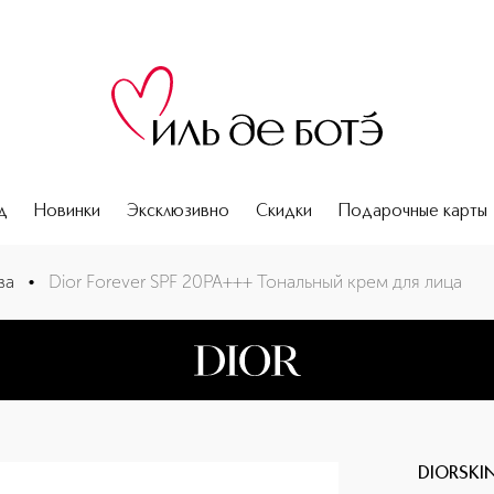
д
Новинки
Эксклюзивно
Скидки
Подарочные карты
ва
•
Dior Forever SPF 20PA+++ Тональный крем для лица
DIORSKI