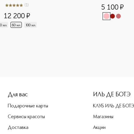
(
1
)
5 100
¤
5
из
5
1
12 200
¤
0 мл
60 мл
100 мл
-height: 107%; color: #00b0f0;">Dior Forever SPF 20PA+++ Т
Для вас
ИЛЬ ДЕ БОТЭ
Подарочные карты
КЛУБ ИЛЬ ДЕ БОТ
Сервисы красоты
Магазины
Доставка
Акции