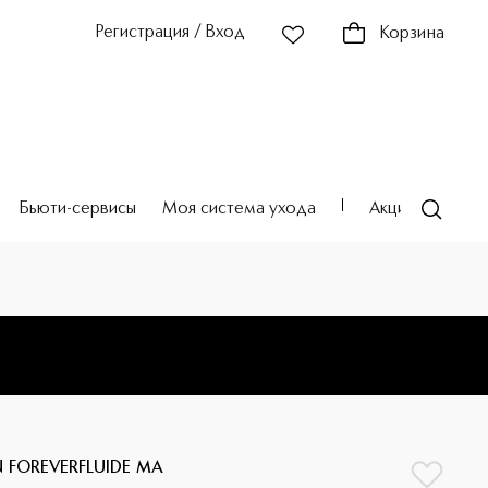
Регистрация / Вход
Корзина
Бьюти-сервисы
Моя система ухода
Акции
Театр
N FOREVERFLUIDE MA